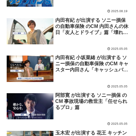
2025.08.19
内田有紀 が出演する ソニー損保
の自動車保険 のCM 内田さんの休
日「友人とドライブ」篇「壊れた
カメラ」篇
2025.05.05
内田有紀 小坂菜緒 が出演する ソ
ニー損保の自動車保険 のCM キャ
スター内田さん「キャッシュバッ
ク」篇「提携修理工場」篇「新車
買替特約」篇
2025.05.05
阿部寛 が出演する ソニー損保 の
CM 事故現場の救世主「任せられ
るプロ」篇
2025.05.05
玉木宏 が出演する 花王 キッチン