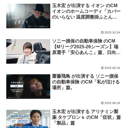
玉木宏 が出演する イオン のCM
イオンのホームコーディ「カバー
のいらない 温度調整掛ふとん」
篇
2025.10.24
ソニー損保の自動車保険 のCM
【Mリーグ2025-26シーズン】瑞
原選手「安心あんこ」篇、日向選
手「最低限ツモツモ」篇
2025.09.18
齋藤飛鳥 が出演する ソニー損保
の自動車保険 のCM「私が泣ける
場所」篇。
2025.09.18
玉木宏 が出演する アリナミン製
薬 タケプロンｓ のCM「症状」篇
「製品」篇