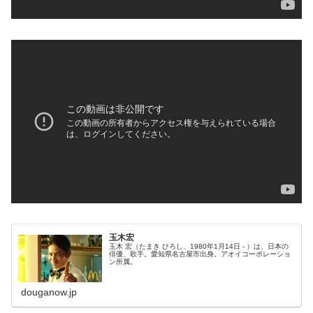
玉木宏
玉木 宏（たまき ひろし、1980年1月14日 - ）は、日本の
俳優、歌手。愛知県名古屋市出身。アオイコーポレーショ
ン所属。
douganow.jp