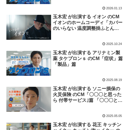
2026.01.13
玉木宏 が出演する イオン のCM
イオンのホームコーディ「カバー
のいらない 温度調整掛ふとん」
篇
2025.10.24
玉木宏 が出演する アリナミン製
薬 タケプロンｓ のCM「症状」篇
「製品」篇
2025.08.19
玉木宏 が出演する ソニー損保の
火災保険 のCM「〇〇〇と思った
ら 付帯サービス｣篇 「〇〇〇と思
ったら 24時間365日」篇「〇〇〇
と思ったら 自然災害」篇「〇〇
2025.05.05
〇と思ったら 地震補償」篇
玉木宏 が出演する 花王 キッチン