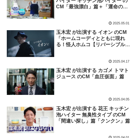
ハイター キッチン泡ハイター の
CM「最強漂白」篇＋「運命の無
臭性」篇
2025.05.01
玉木宏 が出演する イオン のCM
「ホームコーディとともに現れ
る！怪人ホムコ【リバーシブル
パッドdeシーツ】」篇
2025.04.17
玉木宏 が出演する カゴメ トマト
ジュース のCM「血圧仮面」篇
2025.04.05
玉木宏 が出演する 花王 キッチン
泡ハイター 無臭性タイプ のCM
「間違い探し」篇「クンクン」篇
2025.04.01