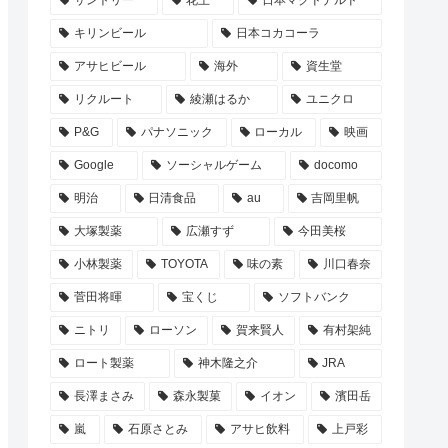
サントリー
花王
日本マクドナルド
キリンビール
日本コカコーラ
アサヒビール
海外
資生堂
リクルート
綾瀬はるか
ユニクロ
P&G
パナソニック
ローカル
映画
Google
ソーシャルゲーム
docomo
明治
日清食品
au
吉岡里帆
大塚製薬
広瀬すず
今田美桜
小林製薬
TOYOTA
味の素
川口春奈
菅田将暉
宝くじ
ソフトバンク
ニトリ
ローソン
賀来賢人
有村架純
ロート製薬
神木隆之介
JRA
長澤まさみ
森永製菓
イオン
濱田岳
嵐
石原さとみ
アサヒ飲料
上戸彩