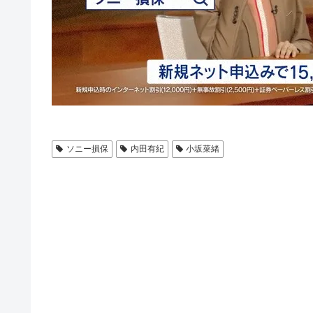
ソニー損保
内田有紀
小坂菜緒