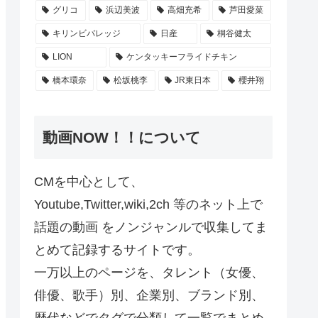
グリコ
浜辺美波
高畑充希
芦田愛菜
キリンビバレッジ
日産
桐谷健太
LION
ケンタッキーフライドチキン
橋本環奈
松坂桃李
JR東日本
櫻井翔
動画NOW！！について
CMを中心として、
Youtube,Twitter,wiki,2ch 等のネット上で
話題の動画 をノンジャンルで収集してま
とめて記録するサイトです。
一万以上のページを、タレント（女優、
俳優、歌手）別、企業別、ブランド別、
歴代などでタグで分類して一覧でまとめ