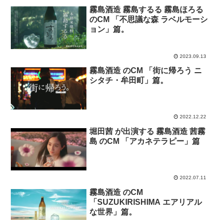
霧島酒造 霧島するる 霧島ほろる
のCM 「不思議な森 ラベルモーシ
ョン」篇。
2023.09.13
霧島酒造 のCM 「街に帰ろう ニ
シタチ・牟田町」篇。
2022.12.22
堀田茜 が出演する 霧島酒造 茜霧
島 のCM 「アカネテラピー」篇
2022.07.11
霧島酒造 のCM
「SUZUKIRISHIMA エアリアル
な世界」篇。