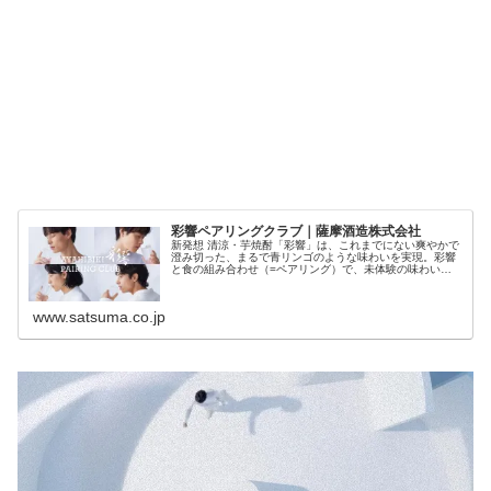
彩響ペアリングクラブ｜薩󠄀摩酒造株式会社
新発想 清涼・芋焼酎「彩響」は、これまでにない爽やかで
澄み切った、まるで青リンゴのような味わいを実現。彩響
と食の組み合わせ（=ペアリング）で、未体験の味わいと
の巡り合わせにあなたを誘います。
www.satsuma.co.jp