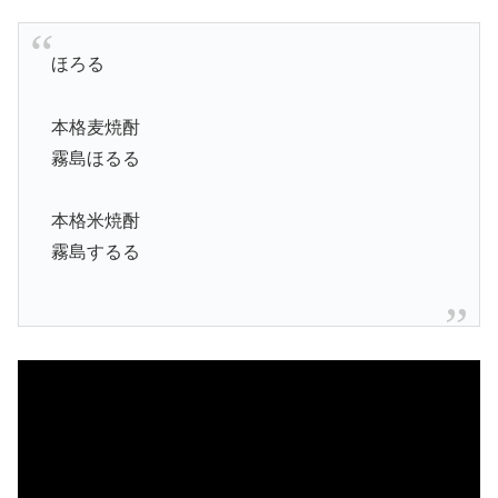
ほろる
本格麦焼酎
霧島ほるる
本格米焼酎
霧島するる