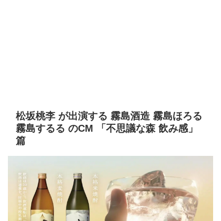
松坂桃李 が出演する 霧島酒造 霧島ほろる
霧島するる のCM 「不思議な森 飲み感」
篇