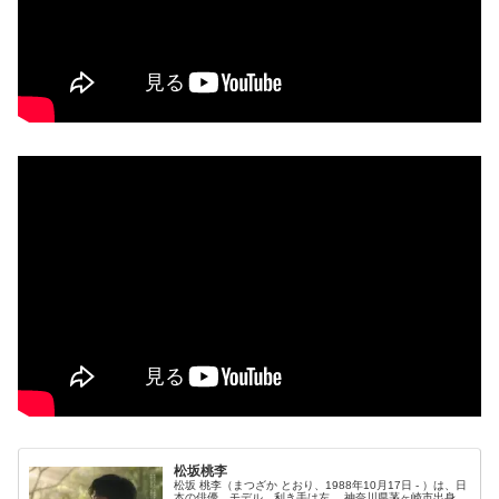
松坂桃李
松坂 桃李（まつざか とおり、1988年10月17日 - ）は、日
本の俳優、モデル。利き手は左。 神奈川県茅ヶ崎市出身。