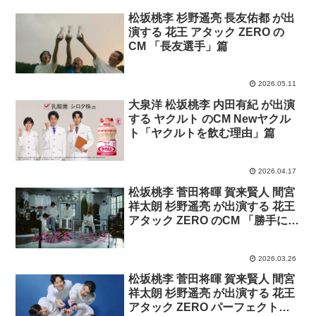
松坂桃李 杉野遥亮 長友佑都 が出
演する 花王 アタック ZERO の
CM 「長友選手」篇
2026.05.11
大泉洋 松坂桃李 内田有紀 が出演
する ヤクルト のCM Newヤクル
ト「ヤクルトを飲む理由」篇
2026.04.17
松坂桃李 菅田将暉 賀来賢人 間宮
祥太朗 杉野遥亮 が出演する 花王
アタック ZERO のCM 「勝手にキ
レイ」篇。
2026.03.26
松坂桃李 菅田将暉 賀来賢人 間宮
祥太朗 杉野遥亮 が出演する 花王
アタック ZERO パーフェクトス