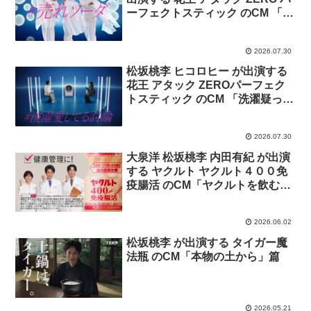
ーフェクトスティック のCM 「落
ちソーダ」篇
2026.07.30
松坂桃李 ヒコロヒー が出演する
花王 アタック ZEROパーフェク
トスティック のCM 「洗濯疑って
る会」篇。
2026.07.30
大泉洋 松坂桃李 内田有紀 が出演
する ヤクルト ヤクルト４００免
疫腸活 のCM「ヤクルトを飲む理
由」篇
2026.06.02
松坂桃李 が出演する タイガー魔
法瓶 のCM「本物の土から」篇
2026.05.21