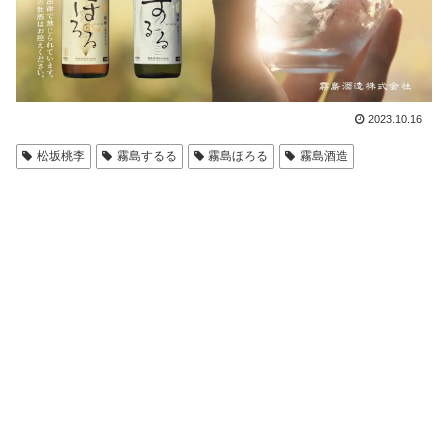
2023.10.16
松坂桃李
霧島するる
霧島ほろる
霧島酒造