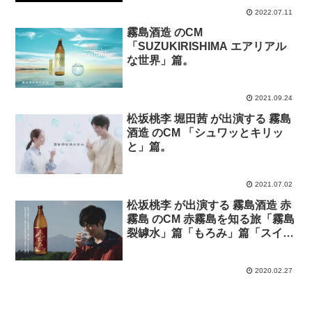
2022.07.11
霧島酒造 のCM
「SUZUKIRISHIMA エアリアル
な世界」篇。
2021.09.24
松坂桃李 堀田茜 が出演する 霧島
酒造 のCM 「シュワッとキリッ
と」篇。
2021.07.02
松坂桃李 が出演する 霧島酒造 赤
霧島 のCM 赤霧島を知る旅「霧島
裂罅水」篇「もろみ」篇「スイー
ツ」篇「ブレンド」篇 とメイキ
ング映像。
2020.02.27