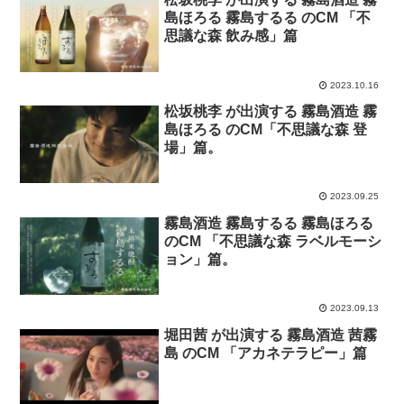
島ほろる 霧島するる のCM 「不
思議な森 飲み感」篇
2023.10.16
松坂桃李 が出演する 霧島酒造 霧
島ほろる のCM「不思議な森 登
場」篇。
2023.09.25
霧島酒造 霧島するる 霧島ほろる
のCM 「不思議な森 ラベルモーシ
ョン」篇。
2023.09.13
堀田茜 が出演する 霧島酒造 茜霧
島 のCM 「アカネテラピー」篇