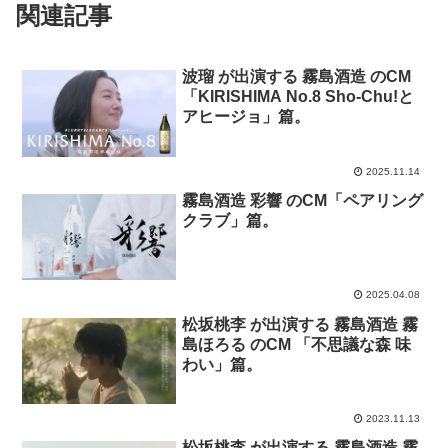
関連記事
波瑠 が出演する 霧島酒造 のCM
「KIRISHIMA No.8 Sho-Chu!と
アヒージョ」篇。
2025.11.14
霧島酒造 彩響 のCM「ペアリング
クラブ」篇。
2025.04.08
松坂桃李 が出演する 霧島酒造 霧
島ほろる のCM 「不思議な森 味
わい」篇。
2023.11.13
松坂桃李 が出演する 霧島酒造 霧