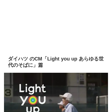
ダイハツ のCM「Light you up あらゆる世
代のそばに」篇