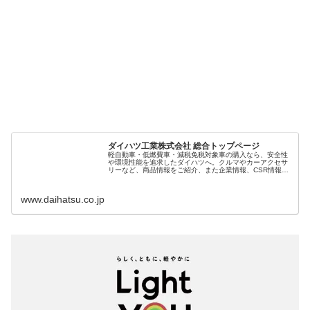
ダイハツ工業株式会社 総合トップページ
軽自動車・低燃費車・減税免税対象車の購入なら、安全性
や環境性能を追求したダイハツへ。クルマやカーアクセサ
リーなど、商品情報をご紹介、また企業情報、CSR情報、
ニュース、施設情報、クルマ情報等ダイハツの企業情報全
般を提供する、ダイハツ工業株式会社の総合トップページ
です
www.daihatsu.co.jp