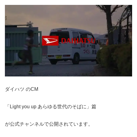
ダイハツ のCM
「Light you up あらゆる世代のそばに」篇
が公式チャンネルで公開されています。