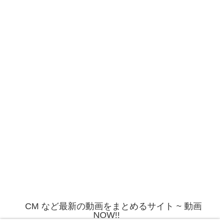
CM など最新の動画をまとめるサイト ~ 動画
NOW!!