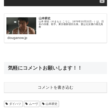
山本耕史
山本 耕史（やまもと こうじ、1976年10月31日 - ）は、日
本の俳優、歌手。東京都新宿区出身。妻は元女優の堀北真
希
douganow.jp
気軽にコメントお願いします！！
コメントを書き込む
ダイハツ
ムーヴ
山本耕史