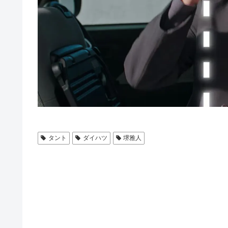
タント
ダイハツ
堺雅人