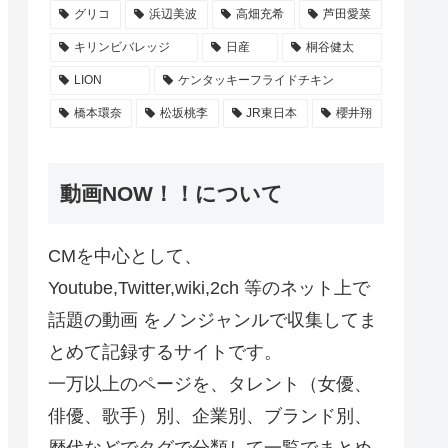
グリコ
浜辺美波
高畑充希
芦田愛菜
キリンビバレッジ
日産
桐谷健太
LION
ケンタッキーフライドチキン
橋本環奈
松坂桃李
JR東日本
櫻井翔
動画NOW！！について
CMを中心として、
Youtube,Twitter,wiki,2ch 等のネット上で
話題の動画 をノンジャンルで収集してま
とめて記録するサイトです。
一万以上のページを、タレント（女優、
俳優、歌手）別、企業別、ブランド別、
歴代などでタグで分類して一覧でまとめ