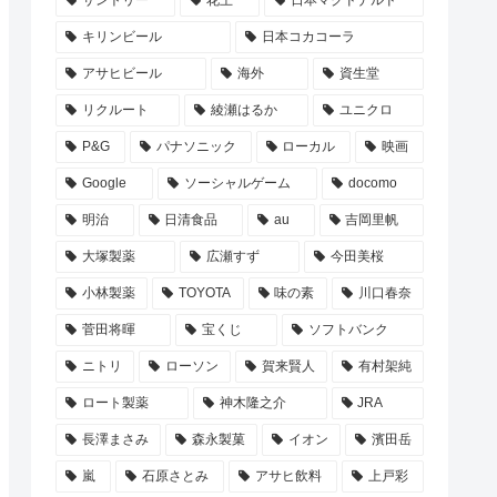
サントリー
花王
日本マクドナルド
キリンビール
日本コカコーラ
アサヒビール
海外
資生堂
リクルート
綾瀬はるか
ユニクロ
P&G
パナソニック
ローカル
映画
Google
ソーシャルゲーム
docomo
明治
日清食品
au
吉岡里帆
大塚製薬
広瀬すず
今田美桜
小林製薬
TOYOTA
味の素
川口春奈
菅田将暉
宝くじ
ソフトバンク
ニトリ
ローソン
賀来賢人
有村架純
ロート製薬
神木隆之介
JRA
長澤まさみ
森永製菓
イオン
濱田岳
嵐
石原さとみ
アサヒ飲料
上戸彩