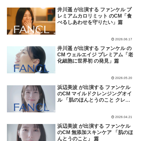
井川遥 が出演する ファンケル プ
レミアムカロリミット のCM「食
べるしあわせを守りたい」篇
2026.06.17
井川遥 が出演する ファンケル の
CM ウェルエイジ プレミアム「老
化細胞に世界初 の発見」篇
2026.05.20
浜辺美波 が出演する ファンケル
のCM マイルドクレンジングオイ
ル 「肌のほんとうのこと クレン
ジング」 篇
2026.04.21
浜辺美波 が出演する ファンケル
のCM 無添加スキンケア 「肌のほ
んとうのこと」 篇