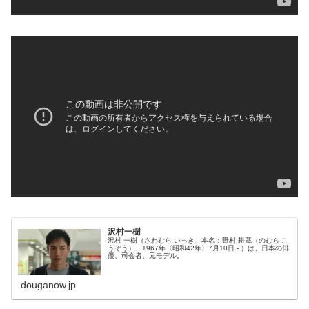
沢村一樹
沢村 一樹（さわむら いっき、本名：野村 耕蔵（のむら こ
うぞう）、1967年〈昭和42年〉7月10日 - ）は、日本の俳
優、司会者、元モデル。
douganow.jp