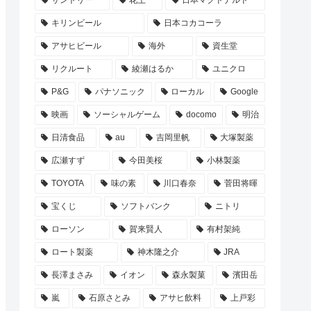
サントリー
花王
日本マクドナルド
キリンビール
日本コカコーラ
アサヒビール
海外
資生堂
リクルート
綾瀬はるか
ユニクロ
P&G
パナソニック
ローカル
Google
映画
ソーシャルゲーム
docomo
明治
日清食品
au
吉岡里帆
大塚製薬
広瀬すず
今田美桜
小林製薬
TOYOTA
味の素
川口春奈
菅田将暉
宝くじ
ソフトバンク
ニトリ
ローソン
賀来賢人
有村架純
ロート製薬
神木隆之介
JRA
長澤まさみ
イオン
森永製菓
濱田岳
嵐
石原さとみ
アサヒ飲料
上戸彩