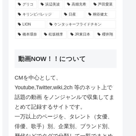
グリコ
浜辺美波
高畑充希
芦田愛菜
キリンビバレッジ
日産
桐谷健太
LION
ケンタッキーフライドチキン
橋本環奈
松坂桃李
JR東日本
櫻井翔
動画NOW！！について
CMを中心として、
Youtube,Twitter,wiki,2ch 等のネット上で
話題の動画 をノンジャンルで収集してま
とめて記録するサイトです。
一万以上のページを、タレント（女優、
俳優、歌手）別、企業別、ブランド別、
歴代などでタグで分類して一覧でまとめ