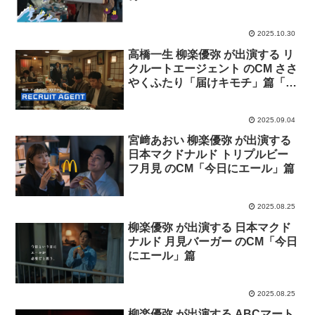
MOVIE「旅のキオク」篇
2025.10.30
高橋一生 柳楽優弥 が出演する リ
クルートエージェント のCM ささ
やくふたり「届けキモチ」篇「嬉
しいランチタイム」篇「暖簾越し
のメッセージ」篇
2025.09.04
宮﨑あおい 柳楽優弥 が出演する
日本マクドナルド トリプルビー
フ月見 のCM「今日にエール」篇
2025.08.25
柳楽優弥 が出演する 日本マクド
ナルド 月見バーガー のCM「今日
にエール」篇
2025.08.25
柳楽優弥 が出演する ABCマート