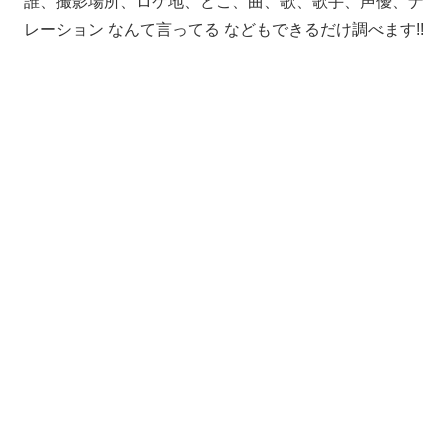
誰、撮影場所、ロケ地、どこ、曲、歌、歌手、声優、ナ
レーション なんて言ってる などもできるだけ調べます!!