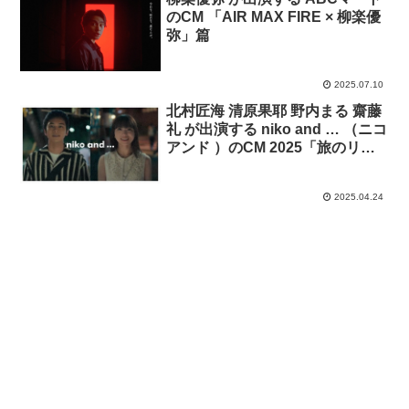
のCM 「AIR MAX FIRE × 柳楽優
弥」篇
2025.07.10
北村匠海 清原果耶 野内まる 齋藤
礼 が出演する niko and … （ニコ
アンド ）のCM 2025「旅のリレ
ー」篇
2025.04.24