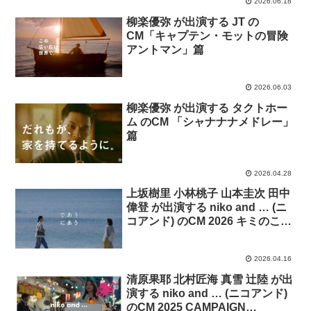
2026.06.18
柳楽優弥 が出演する JT の
CM「キャプテン・モットの冒険
アントマン」篇
2026.06.03
柳楽優弥 が出演する タクトホー
ム のCM 「シャナナナメドレー」
篇
2026.04.28
上坂樹里 小林桃子 山本圭次 田中
偉登 が出演する niko and … (ニ
コアンド) のCM 2026 キミのこ
と、みつけた(2回目)「-ともだ
ち-」 篇 「-時計-」篇
2026.04.16
清原果耶 北村匠海 真雪 辻陸 が出
演する niko and … (ニコアンド)
のCM 2025 CAMPAIGN