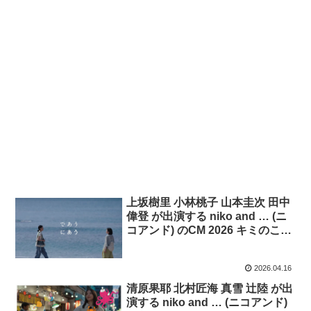
上坂樹里 小林桃子 山本圭次 田中
偉登 が出演する niko and … (ニ
コアンド) のCM 2026 キミのこ
と、みつけた(2回目)「-ともだ
ち-」 篇 「-時計-」篇
2026.04.16
清原果耶 北村匠海 真雪 辻陸 が出
演する niko and … (ニコアンド)