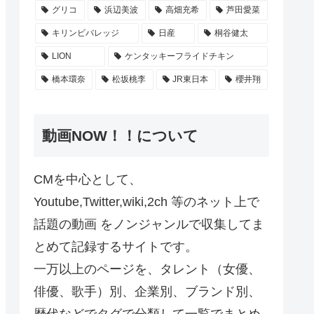
グリコ
浜辺美波
高畑充希
芦田愛菜
キリンビバレッジ
日産
桐谷健太
LION
ケンタッキーフライドチキン
橋本環奈
松坂桃李
JR東日本
櫻井翔
動画NOW！！について
CMを中心として、
Youtube,Twitter,wiki,2ch 等のネット上で
話題の動画 をノンジャンルで収集してま
とめて記録するサイトです。
一万以上のページを、タレント（女優、
俳優、歌手）別、企業別、ブランド別、
歴代などでタグで分類して一覧でまとめ