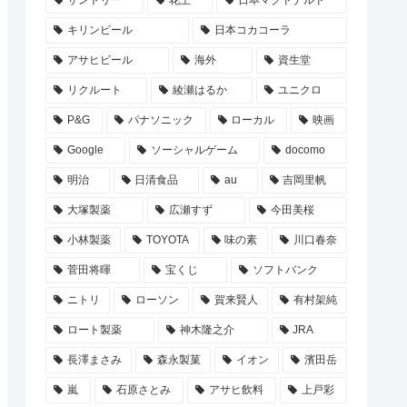
サントリー
花王
日本マクドナルド
キリンビール
日本コカコーラ
アサヒビール
海外
資生堂
リクルート
綾瀬はるか
ユニクロ
P&G
パナソニック
ローカル
映画
Google
ソーシャルゲーム
docomo
明治
日清食品
au
吉岡里帆
大塚製薬
広瀬すず
今田美桜
小林製薬
TOYOTA
味の素
川口春奈
菅田将暉
宝くじ
ソフトバンク
ニトリ
ローソン
賀来賢人
有村架純
ロート製薬
神木隆之介
JRA
長澤まさみ
森永製菓
イオン
濱田岳
嵐
石原さとみ
アサヒ飲料
上戸彩