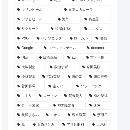
サントリー
花王
日本マクドナルド
キリンビール
日本コカコーラ
アサヒビール
海外
資生堂
リクルート
綾瀬はるか
ユニクロ
P&G
パナソニック
ローカル
映画
Google
ソーシャルゲーム
docomo
明治
日清食品
au
吉岡里帆
大塚製薬
広瀬すず
今田美桜
小林製薬
TOYOTA
味の素
川口春奈
菅田将暉
宝くじ
ソフトバンク
ニトリ
ローソン
賀来賢人
有村架純
ロート製薬
神木隆之介
JRA
長澤まさみ
イオン
森永製菓
濱田岳
嵐
石原さとみ
アサヒ飲料
上戸彩