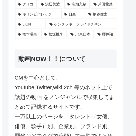
グリコ
浜辺美波
高畑充希
芦田愛菜
キリンビバレッジ
日産
桐谷健太
LION
ケンタッキーフライドチキン
橋本環奈
松坂桃李
JR東日本
櫻井翔
動画NOW！！について
CMを中心として、
Youtube,Twitter,wiki,2ch 等のネット上で
話題の動画 をノンジャンルで収集してま
とめて記録するサイトです。
一万以上のページを、タレント（女優、
俳優、歌手）別、企業別、ブランド別、
歴代などでタグで分類して一覧でまとめ