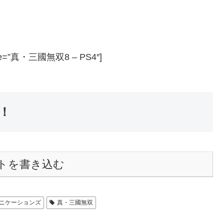
title=”真・三國無双8 – PS4″]
！
トを書き込む
ニケーションズ
真・三國無双