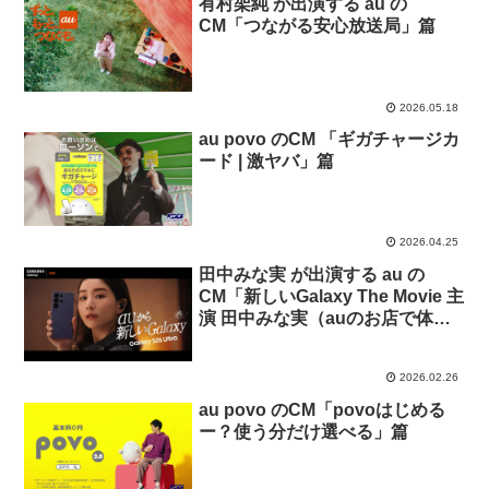
有村架純 が出演する au の
CM「つながる安心放送局」篇
2026.05.18
au povo のCM 「ギガチャージカ
ード | 激ヤバ」篇
2026.04.25
田中みな実 が出演する au の
CM「新しいGalaxy The Movie 主
演 田中みな実（auのお店で体
験）」篇
2026.02.26
au povo のCM「povoはじめる
ー？使う分だけ選べる」篇