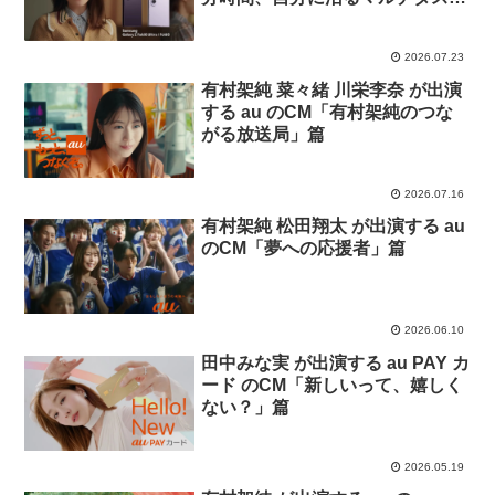
ク」篇「スキマで自分時間、自分
に沼る4：3」篇
2026.07.23
有村架純 菜々緒 川栄李奈 が出演
する au のCM「有村架純のつな
がる放送局」篇
2026.07.16
有村架純 松田翔太 が出演する au
のCM「夢への応援者」篇
2026.06.10
田中みな実 が出演する au PAY カ
ード のCM「新しいって、嬉しく
ない？」篇
2026.05.19