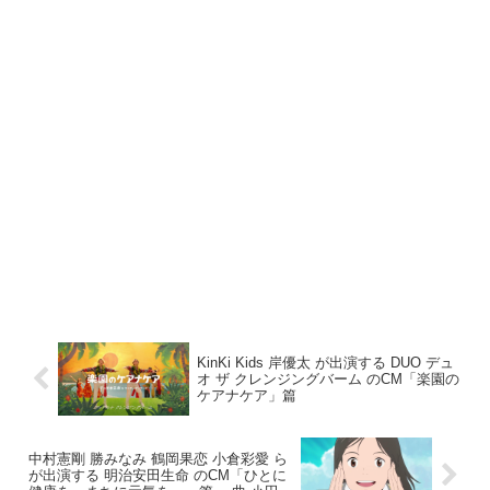
KinKi Kids 岸優太 が出演する DUO デュ
オ ザ クレンジングバーム のCM「楽園の
ケアナケア」篇
中村憲剛 勝みなみ 鶴岡果恋 小倉彩愛 ら
が出演する 明治安田生命 のCM「ひとに