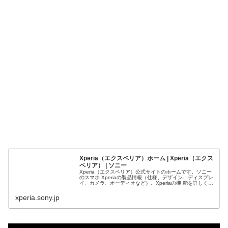
Xperia（エクスペリア）ホーム | Xperia（エクス
ペリア） | ソニー
Xperia（エクスペリア）公式サイトのホームです。ソニー
のスマホ Xperiaの製品情報（仕様、デザイン、ディスプレ
イ、カメラ、オーディオなど）。Xperiaの機 能を詳しく解
説する使いこなしガイド、こだわりで選べる約3,500アイ
テムの豊富なスマホカバー、スマホケースの紹介。お得な
xperia.sony.jp
キャンペーンやイベントなどの最新情報。Android（アン
ドロイド）のバージョンアップ情報やサポート、会社情
報、採...