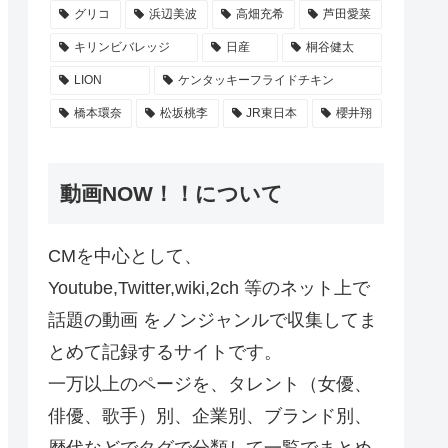
グリコ
浜辺美波
高畑充希
芦田愛菜
キリンビバレッジ
日産
桐谷健太
LION
ケンタッキーフライドチキン
橋本環奈
松坂桃李
JR東日本
櫻井翔
動画NOW！！について
CMを中心として、
Youtube,Twitter,wiki,2ch 等のネット上で
話題の動画 をノンジャンルで収集してま
とめて記録するサイトです。
一万以上のページを、タレント（女優、
俳優、歌手）別、企業別、ブランド別、
歴代などでタグで分類して一覧でまとめ