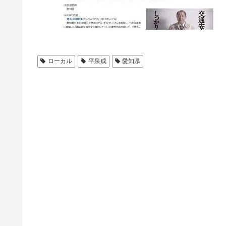
ローカル
平泉成
愛知県