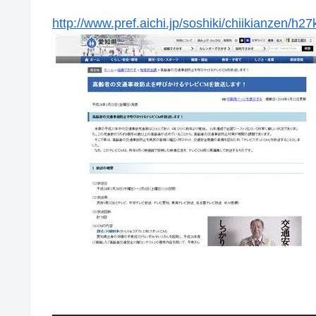
http://www.pref.aichi.jp/soshiki/chiikianzen/h2