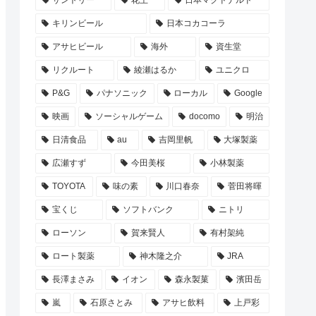
サントリー
花王
日本マクドナルド
キリンビール
日本コカコーラ
アサヒビール
海外
資生堂
リクルート
綾瀬はるか
ユニクロ
P&G
パナソニック
ローカル
Google
映画
ソーシャルゲーム
docomo
明治
日清食品
au
吉岡里帆
大塚製薬
広瀬すず
今田美桜
小林製薬
TOYOTA
味の素
川口春奈
菅田将暉
宝くじ
ソフトバンク
ニトリ
ローソン
賀来賢人
有村架純
ロート製薬
神木隆之介
JRA
長澤まさみ
イオン
森永製菓
濱田岳
嵐
石原さとみ
アサヒ飲料
上戸彩