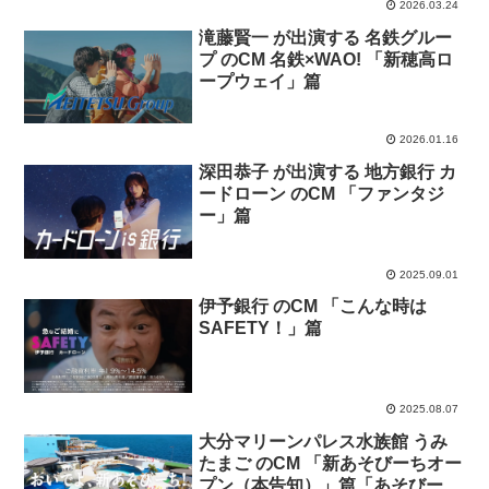
2026.03.24
滝藤賢一 が出演する 名鉄グルー
プ のCM 名鉄×WAO! 「新穂高ロ
ープウェイ」篇
2026.01.16
深田恭子 が出演する 地方銀行 カ
ードローン のCM 「ファンタジ
ー」篇
2025.09.01
伊予銀行 のCM 「こんな時は
SAFETY！」篇
2025.08.07
大分マリーンパレス水族館 うみ
たまご のCM 「新あそびーちオー
プン（本告知）」篇「あそびーち