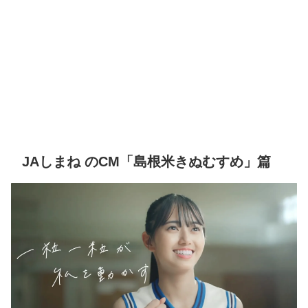
JAしまね のCM「島根米きぬむすめ」篇