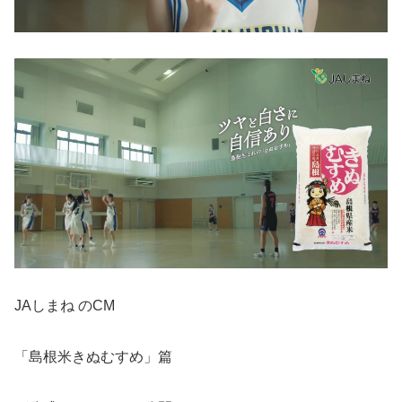
JAしまね のCM
「島根米きぬむすめ」篇