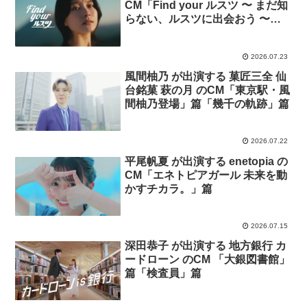
CM「Find your ルスツ 〜 まだ知
らない、ルスツに出会おう 〜」
篇
2026.07.23
風間柚乃 が出演する 菓匠三全 仙
台銘菓 萩の月 のCM「東京駅・風
間柚乃登場」篇「幾千の軌跡」篇
2026.07.22
平尾帆夏 が出演する enetopia の
CM「エネトピアガール 未来を動
かすチカラ。」篇
2026.07.15
深田恭子 が出演する 地方銀行 カ
ードローン のCM 「大銀図書館」
篇「検査員」篇