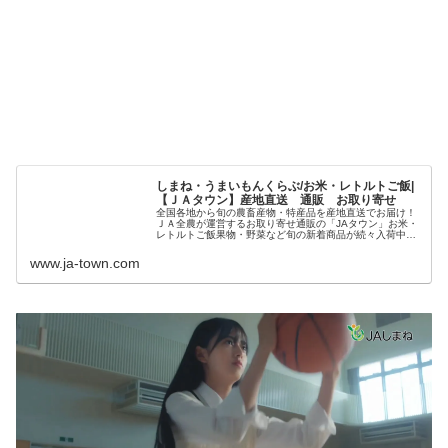
しまね・うまいもんくらぶ/お米・レトルトご飯|
【ＪＡタウン】産地直送 通販 お取り寄せ
全国各地から旬の農畜産物・特産品を産地直送でお届け！
ＪＡ全農が運営するお取り寄せ通販の「JAタウン」お米・
レトルトご飯果物・野菜など旬の新着商品が続々入荷中！
贈答用から家庭用、業務用まで用途に合わせた豊富なライ
ンナップが揃っています。
www.ja-town.com