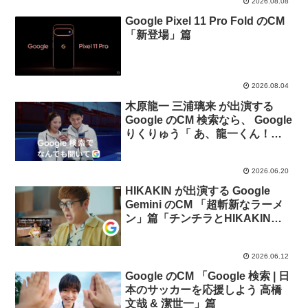
2026.08.08
Google Pixel 11 Pro Fold のCM
「新登場」篇
2026.08.04
木原龍一 三浦璃来 が出演する
Google のCM 検索なら、 Google
りくりゅう「 あ、龍一くん！え
くぼある」篇。
2026.06.20
HIKAKIN が出演する Google
Gemini のCM 「超斬新なラーメ
ン」篇「チンチラとHIKAKIN」
篇
2026.06.12
Google のCM 「Google 検索 | 日
本のサッカーを応援しよう 高橋
文哉 & 潔世一」篇