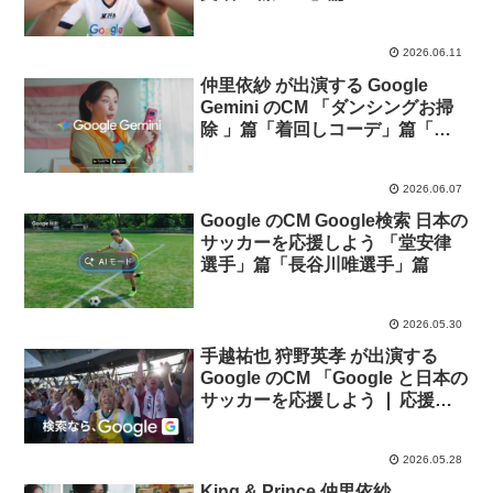
2026.06.11
仲里依紗 が出演する Google
Gemini のCM 「ダンシングお掃
除 」篇「着回しコーデ」篇「ス
キンケア相談 」篇
2026.06.07
Google のCM Google検索 日本の
サッカーを応援しよう 「堂安律
選手」篇「長谷川唯選手」篇
2026.05.30
手越祐也 狩野英孝 が出演する
Google のCM 「Google と日本の
サッカーを応援しよう ❘ 応援メ
シ」篇
2026.05.28
King & Prince 仲里依紗