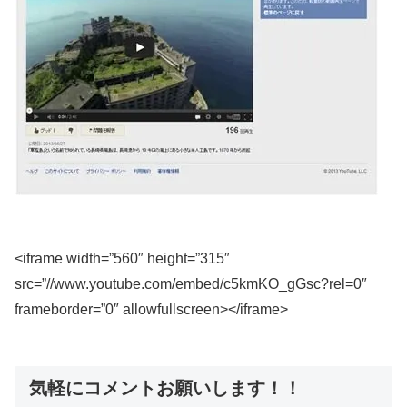
<iframe width=”560″ height=”315″
src=”//www.youtube.com/embed/c5kmKO_gGsc?rel=0″
frameborder=”0″ allowfullscreen></iframe>
気軽にコメントお願いします！！