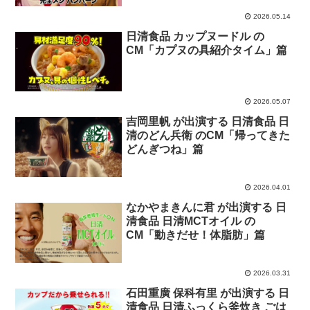
2026.05.14
日清食品 カップヌードル の
CM「カプヌの具紹介タイム」篇
2026.05.07
吉岡里帆 が出演する 日清食品 日
清のどん兵衛 のCM「帰ってきた
どんぎつね」篇
2026.04.01
なかやまきんに君 が出演する 日
清食品 日清MCTオイル の
CM「動きだせ！体脂肪」篇
2026.03.31
石田重廣 保科有里 が出演する 日
清食品 日清ふっくら釜炊き ごは