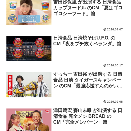
吉田沙保里 が出演する 日清食品
カップヌードル のCM「夏はゴロ
ゴロシーフード」篇
2026.07.07
日清食品 日清焼そばU.F.O. の
CM「夜をブチ抜くベランダ」篇
2026.06.17
すっちー 吉田裕 が出演する 日清
食品 日清 タイガースキャンペー
ン のCM「最強応援すんのかい
（締切版）」篇
2026.06.08
津田篤宏 森山未唯 が出演する 日
清食品 完全メシ BREAD の
CM「完全メシパーン」篇