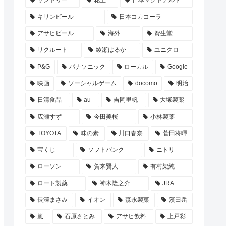
サントリー
花王
日本マクドナルド
キリンビール
日本コカコーラ
アサヒビール
海外
資生堂
リクルート
綾瀬はるか
ユニクロ
P&G
パナソニック
ローカル
Google
映画
ソーシャルゲーム
docomo
明治
日清食品
au
吉岡里帆
大塚製薬
広瀬すず
今田美桜
小林製薬
TOYOTA
味の素
川口春奈
菅田将暉
宝くじ
ソフトバンク
ニトリ
ローソン
賀来賢人
有村架純
ロート製薬
神木隆之介
JRA
長澤まさみ
イオン
森永製菓
濱田岳
嵐
石原さとみ
アサヒ飲料
上戸彩