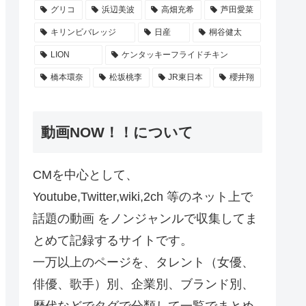
グリコ
浜辺美波
高畑充希
芦田愛菜
キリンビバレッジ
日産
桐谷健太
LION
ケンタッキーフライドチキン
橋本環奈
松坂桃李
JR東日本
櫻井翔
動画NOW！！について
CMを中心として、
Youtube,Twitter,wiki,2ch 等のネット上で
話題の動画 をノンジャンルで収集してま
とめて記録するサイトです。
一万以上のページを、タレント（女優、
俳優、歌手）別、企業別、ブランド別、
歴代などでタグで分類して一覧でまとめ