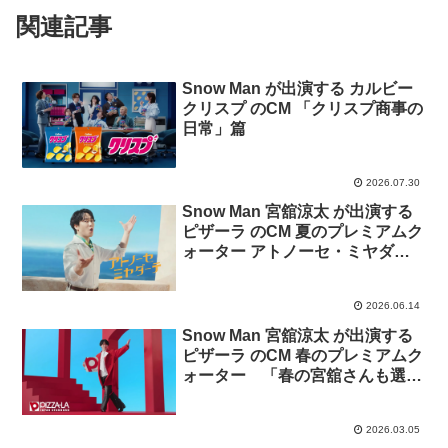
関連記事
Snow Man が出演する カルビー
クリスプ のCM 「クリスプ商事の
日常」篇
2026.07.30
Snow Man 宮舘涼太 が出演する
ピザーラ のCM 夏のプレミアムク
ォーター アトノーセ・ミヤダー
テ 「フレッシュレタス」篇「大
海老のGS」篇
2026.06.14
Snow Man 宮舘涼太 が出演する
ピザーラ のCM 春のプレミアムク
ォーター 「春の宮舘さんも選べ
ない！」篇「春の
Premiumtime」篇
2026.03.05