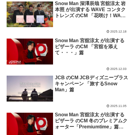
Snow Man 深澤辰哉 宮舘涼太 岩
本照 が出演する​ WAVE コンタク
トレンズ のCM 「花咲け！WAVE
EYES」篇
2025.12.18
Snow Man 宮舘涼太 が出演する
ピザーラ のCM 「宮舘を添え
て・・・」篇
2025.12.03
JCB のCM JCBディズニープラス
キャンペーン 「旅するSnow
Man」篇
2025.11.05
Snow Man 宮舘涼太 が出演する
ピザーラ のCM 冬のプレミアムク
ォーター「Premiumtime」篇
「シズル」篇