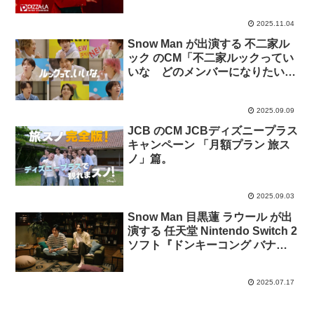
2025.11.04
Snow Man が出演する 不二家ル
ック のCM「不二家ルックってい
いな どのメンバーになりたい？
」篇。
2025.09.09
JCB のCM JCBディズニープラス
キャンペーン 「月額プラン 旅ス
ノ」篇。
2025.09.03
Snow Man 目黒蓮 ラウール が出
演する 任天堂 Nintendo Switch 2
ソフト『ドンキーコング バナン
ザ』のCM 「リゾート」篇「敵討
ち」篇「はじめての変身」篇「協
2025.07.17
力プレイ」篇「はじめての破壊」
篇