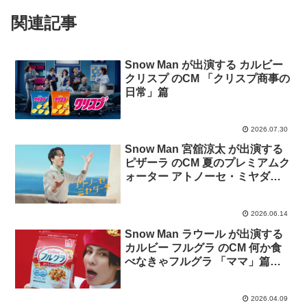
関連記事
Snow Man が出演する カルビー
クリスプ のCM 「クリスプ商事の
日常」篇
2026.07.30
Snow Man 宮舘涼太 が出演する
ピザーラ のCM 夏のプレミアムク
ォーター アトノーセ・ミヤダー
テ 「フレッシュレタス」篇「大
海老のGS」篇
2026.06.14
Snow Man ラウール が出演する
カルビー フルグラ のCM 何か食
べなきゃフルグラ 「ママ」篇
「パパ」篇
2026.04.09