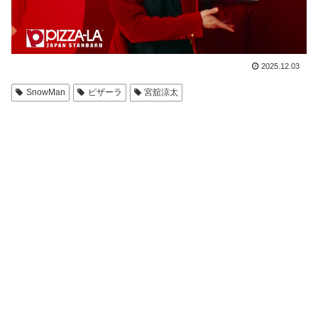
2025.12.03
SnowMan
ピザーラ
宮舘涼太