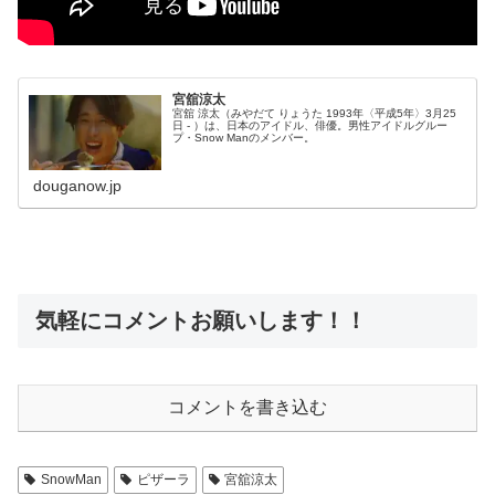
宮舘涼太
宮舘 涼太（みやだて りょうた 1993年〈平成5年〉3月25
日 - ）は、日本のアイドル、俳優。男性アイドルグルー
プ・Snow Manのメンバー。
douganow.jp
気軽にコメントお願いします！！
コメントを書き込む
SnowMan
ピザーラ
宮舘涼太