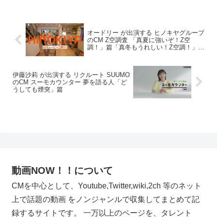
オードリー が出演する ヒノキヤグループ
のCM Z空調査 「真夏に強いぞ！Z空
調！」篇「真冬もうれしい！Z空調！」篇
「コスパがいいぞ！Z空調！」篇
伊藤沙莉 が出演する リクルート SUUMO
のCM スーモカウンター 夢を語る人「ど
うしても煙突」篇
動画NOW！！について
CMを中心として、Youtube,Twitter,wiki,2ch 等のネット
上で話題の動画 をノンジャンルで収集してまとめて記
録するサイトです。 一万以上のページを、タレント