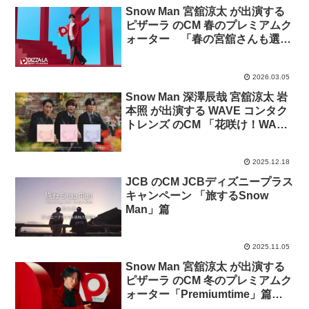
Snow Man 宮舘涼太 が出演する
ピザーラ のCM 春のプレミアムク
ォーター 「春の宮舘さんも選べ
ない！」篇「春の
Premiumtime」篇
2026.03.05
Snow Man 深澤辰哉 宮舘涼太 岩
本照 が出演する​ WAVE コンタク
トレンズ のCM 「花咲け！WAVE
EYES」篇
2025.12.18
JCB のCM JCBディズニープラス
キャンペーン 「旅するSnow
Man」篇
2025.11.05
Snow Man 宮舘涼太 が出演する
ピザーラ のCM 冬のプレミアムク
ォーター「Premiumtime」篇
「シズル」篇