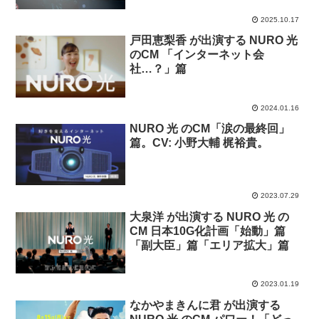
2025.10.17
戸田恵梨香 が出演する NURO 光
のCM 「インターネット会
社…？」篇
2024.01.16
NURO 光 のCM「涙の最終回」
篇。CV: 小野大輔 梶裕貴。
2023.07.29
大泉洋 が出演する NURO 光 の
CM 日本10G化計画「始動」篇
「副大臣」篇「エリア拡大」篇
2023.01.19
なかやまきんに君 が出演する