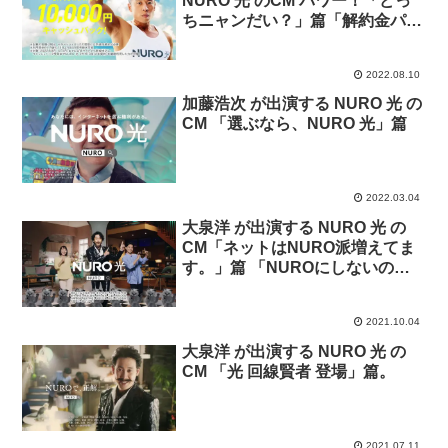
NURO 光 のCM パワー！「どっ
ちニャンだい？」篇「解約金パワ
ー突破」篇「筋肉コンピュータ
ー」篇
2022.08.10
加藤浩次 が出演する NURO 光 の
CM 「選ぶなら、NURO 光」篇
2022.03.04
大泉洋 が出演する NURO 光 の
CM「ネットはNURO派増えてま
す。」篇 「NUROにしないの、
もったいない。」篇「ネットを
NUROになぜ変えた？」篇
2021.10.04
大泉洋 が出演する NURO 光 の
CM 「光 回線賢者 登場」篇。
2021.07.11