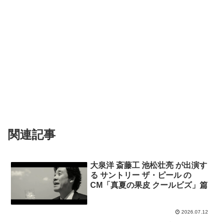
関連記事
大泉洋 斎藤工 池松壮亮 が出演す
る サントリー ザ・ピール の
CM「真夏の果皮 クールビズ」篇
2026.07.12