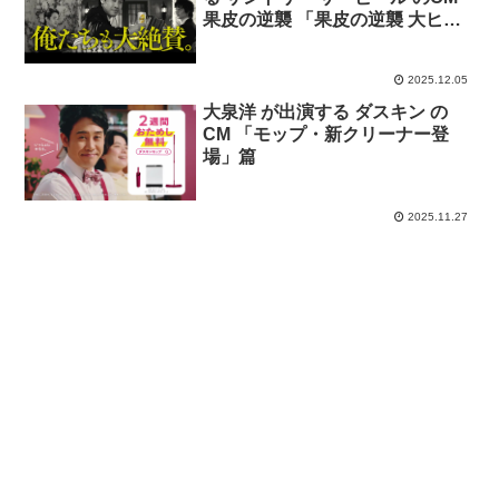
果皮の逆襲 「果皮の逆襲 大ヒッ
ト」篇
2025.12.05
大泉洋 が出演する ダスキン の
CM 「モップ・新クリーナー登
場」篇
2025.11.27