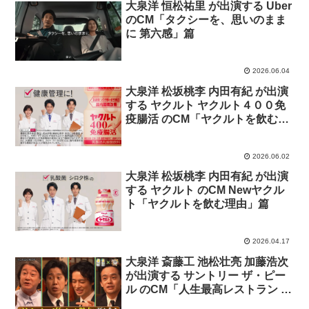
大泉洋 恒松祐里 が出演する Uber
のCM「タクシーを、思いのまま
に 第六感」篇
2026.06.04
大泉洋 松坂桃李 内田有紀 が出演
する ヤクルト ヤクルト４００免
疫腸活 のCM「ヤクルトを飲む理
由」篇
2026.06.02
大泉洋 松坂桃李 内田有紀 が出演
する ヤクルト のCM Newヤクル
ト「ヤクルトを飲む理由」篇
2026.04.17
大泉洋 斎藤工 池松壮亮 加藤浩次
が出演する サントリー ザ・ピー
ル のCM「人生最高レストラン 特
別」篇 インフォマーシャル