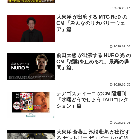
2026.03.17
大泉洋 が出演する MTG ReD の
CM 「みんなのリカバリーウェ
ア」篇
2026.03.09
前田大然 が出演する NURO 光 の
CM「感動を止めるな。最高の瞬
間」篇。
2026.02.05
デアゴスティーニ のCM 隔週刊
「水曜どうでしょう DVDコレク
ション」篇
2026.01.06
大泉洋 斎藤工 池松壮亮 が出演す
る サントリー ザ・ピール のCM