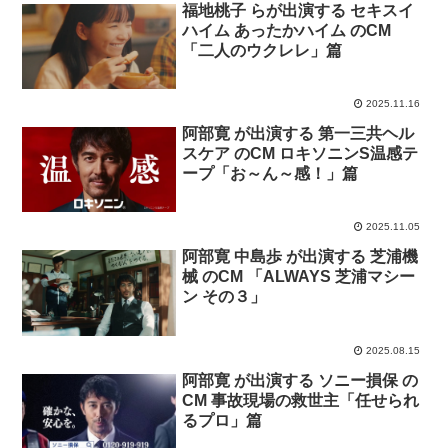
福地桃子 らが出演する セキスイ
ハイム あったかハイム のCM
「二人のウクレレ」篇
2025.11.16
阿部寛 が出演する 第一三共ヘル
スケア のCM ロキソニンS温感テ
ープ「お～ん～感！」篇
2025.11.05
阿部寛 中島歩 が出演する 芝浦機
械 のCM 「ALWAYS 芝浦マシー
ン その３」
2025.08.15
阿部寛 が出演する ソニー損保 の
CM 事故現場の救世主「任せられ
るプロ」篇