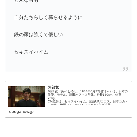
自分たちらしく暮らせるように
鉄の家は強くて優しい
セキスイハイム
阿部寛
阿部 寛（あべ ひろし、1964年6月22日[1] – ）は、日本の
俳優、モデル。茂田オフィス所属。身長189cm、体重
75kg。
CM出演は、セキスイハイム、三菱UFJニコス、日本コカ・
コーラ、伊藤ハム、BBIQ、TOYOTAなど多数。
douganow.jp