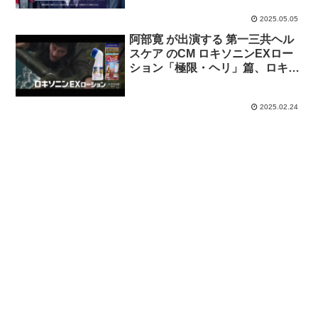
2025.05.05
阿部寛 が出演する 第一三共ヘル
スケア のCM ロキソニンEXロー
ション「極限・ヘリ」篇、ロキソ
ニンEXテープ「極限・クリフ」
篇
2025.02.24