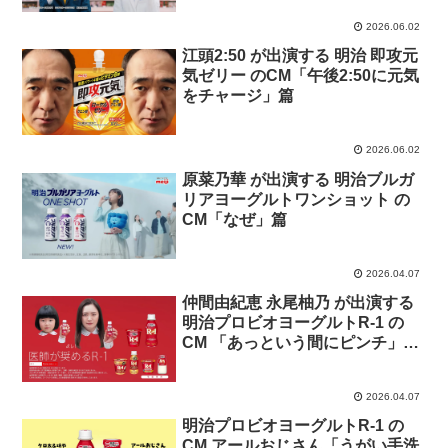
2026.06.02
江頭2:50 が出演する 明治 即攻元
気ゼリー のCM「午後2:50に元気
をチャージ」篇
2026.06.02
原菜乃華 が出演する 明治ブルガ
リアヨーグルトワンショット の
CM「なぜ」篇
2026.04.07
仲間由紀恵 永尾柚乃 が出演する
明治プロビオヨーグルトR-1 の
CM 「あっという間にピンチ」篇
「余裕じゃない」篇「井戸端会
議」篇
2026.04.07
明治プロビオヨーグルトR-1 の
CM アールおじさん「うがい手洗