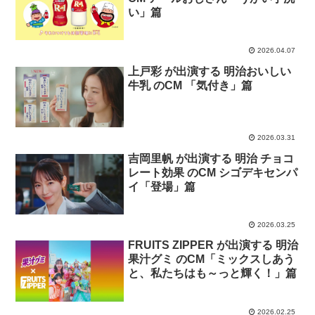
い」篇
2026.04.07
上戸彩 が出演する 明治おいしい
牛乳 のCM 「気付き」篇
2026.03.31
吉岡里帆 が出演する 明治 チョコ
レート効果 のCM シゴデキセンパ
イ「登場」篇
2026.03.25
FRUITS ZIPPER が出演する 明治
果汁グミ のCM「ミックスしあう
と、私たちはも～っと輝く！」篇
2026.02.25