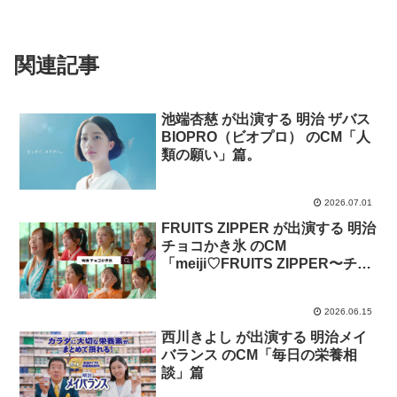
関連記事
池端杏慈 が出演する 明治 ザバス
BIOPRO（ビオプロ） のCM「人
類の願い」篇。
2026.07.01
FRUITS ZIPPER が出演する 明治
チョコかき氷 のCM
「meiji♡FRUITS ZIPPER〜チョ
コかき氷、はじめました！〜」篇
2026.06.15
西川きよし が出演する 明治メイ
バランス のCM「毎日の栄養相
談」篇