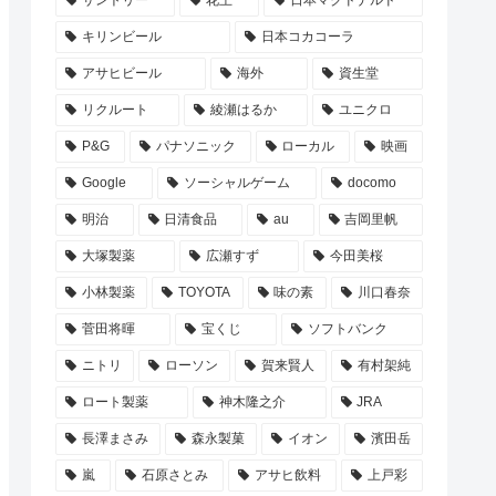
サントリー
花王
日本マクドナルド
キリンビール
日本コカコーラ
アサヒビール
海外
資生堂
リクルート
綾瀬はるか
ユニクロ
P&G
パナソニック
ローカル
映画
Google
ソーシャルゲーム
docomo
明治
日清食品
au
吉岡里帆
大塚製薬
広瀬すず
今田美桜
小林製薬
TOYOTA
味の素
川口春奈
菅田将暉
宝くじ
ソフトバンク
ニトリ
ローソン
賀来賢人
有村架純
ロート製薬
神木隆之介
JRA
長澤まさみ
森永製菓
イオン
濱田岳
嵐
石原さとみ
アサヒ飲料
上戸彩