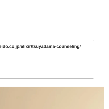
eido.co.jp/elixir/tsuyadama-counseling/