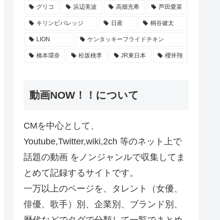
グリコ
浜辺美波
高畑充希
芦田愛菜
キリンビバレッジ
日産
桐谷健太
LION
ケンタッキーフライドチキン
橋本環奈
松坂桃李
JR東日本
櫻井翔
動画NOW！！について
CMを中心として、
Youtube,Twitter,wiki,2ch 等のネット上で
話題の動画 をノンジャンルで収集してま
とめて記録するサイトです。
一万以上のページを、タレント（女優、
俳優、歌手）別、企業別、ブランド別、
歴代などでタグで分類して一覧でまとめ