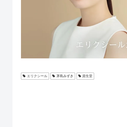
エリクシール
茅島みずき
資生堂