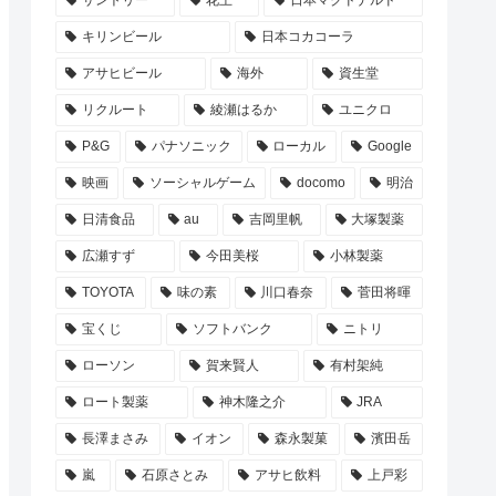
サントリー
花王
日本マクドナルド
キリンビール
日本コカコーラ
アサヒビール
海外
資生堂
リクルート
綾瀬はるか
ユニクロ
P&G
パナソニック
ローカル
Google
映画
ソーシャルゲーム
docomo
明治
日清食品
au
吉岡里帆
大塚製薬
広瀬すず
今田美桜
小林製薬
TOYOTA
味の素
川口春奈
菅田将暉
宝くじ
ソフトバンク
ニトリ
ローソン
賀来賢人
有村架純
ロート製薬
神木隆之介
JRA
長澤まさみ
イオン
森永製菓
濱田岳
嵐
石原さとみ
アサヒ飲料
上戸彩