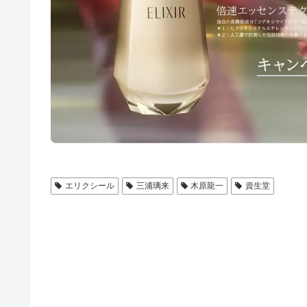
エリクシール
三浦璃来
木原龍一
資生堂