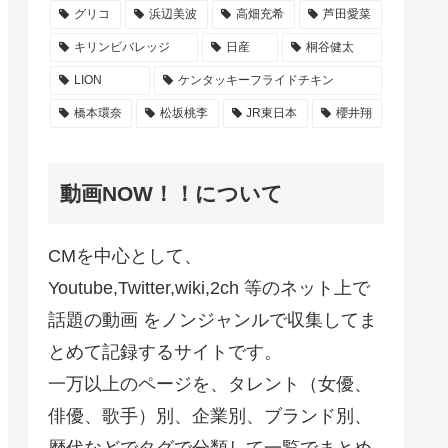
グリコ
浜辺美波
高畑充希
芦田愛菜
キリンビバレッジ
日産
桐谷健太
LION
ケンタッキーフライドチキン
橋本環奈
松坂桃李
JR東日本
櫻井翔
動画NOW！！について
CMを中心として、
Youtube,Twitter,wiki,2ch 等のネット上で
話題の動画 をノンジャンルで収集してま
とめて記録するサイトです。
一万以上のページを、タレント（女優、
俳優、歌手）別、企業別、ブランド別、
歴代などでタグで分類して一覧でまとめ