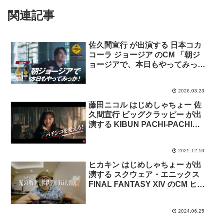
関連記事
佐久間宣行 が出演する 日本コカ
コーラ ジョージア のCM 「朝ジ
ョージアで、本日もやってみっ
か」篇
2026.03.23
藤田ニコル はじめしゃちょー 佐
久間宣行 ビッグクラッピー が出
演する KIBUN PACHI-PACHI委
員会 のCM「Nを訪ねてUSA」篇
2025.12.10
ヒカキン はじめしゃちょー が出
演する スクウェア・エニックス
FINAL FANTASY XIV のCM ヒカ
キン、ヒカセンになる 「ハロ
ー、ヒカセンです」篇「二人とも
2024.06.25
やられた」篇「いい写真だ」篇