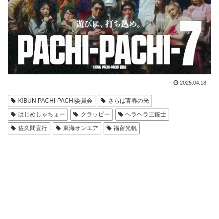
2025.04.18
KIBUN PACHI-PACHI委員会
さらば青春の光
はじめしゃちょー
クラッピー
ヘラヘラ三銃士
佐久間宣行
東海オンエア
福留光帆