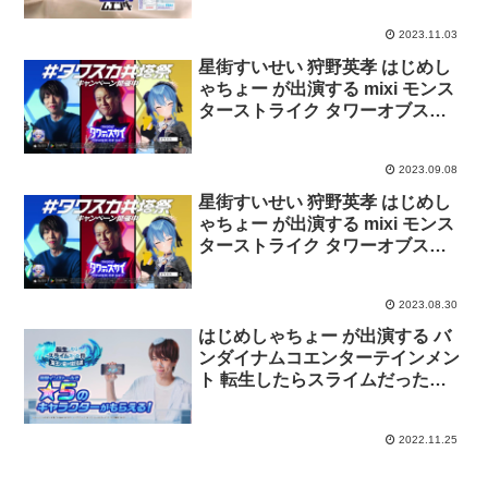
2023.11.03
星街すいせい 狩野英孝 はじめし
ゃちょー が出演する mixi モンス
ターストライク タワーオブスカ
イ CM 「※NG集※ 速攻派チャレ
ンジ 罰ゲームって何？」篇
2023.09.08
「※NG集※ 堅実派チャレンジ も
う一回」篇
星街すいせい 狩野英孝 はじめし
ゃちょー が出演する mixi モンス
ターストライク タワーオブスカ
イ CM「すいちゃんはトリック
派」篇「堅実派 着実にこつこつ
2023.08.30
と」篇「速攻派 リスクを恐れず
より高く」篇
はじめしゃちょー が出演する バ
ンダイナムコエンターテインメン
ト 転生したらスライムだった件
魔王と竜の建国譚 のCM「★5も
らえる」篇「Google Play汎用」
2022.11.25
篇。