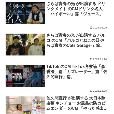
さらば青春の光 が出演する ドリ
ンクメイト のCMドリンク名人
「ハイボール」篇「ジュース」篇
「コスパ」篇「簡単」篇
2024.06.05
さらば青春の光 が出演する パル
コ のCM 「パルコとねこの日-さ
らば青春のCats Garage-」篇。
2024.01.14
TikTok のCM TikTok考察論「森
香澄」篇「カズレーザー」篇「佐
久間宣行」篇。
2023.12.05
佐久間宣行 が出演する 大日本除
虫菊 キンチョー お風呂の防カビ
ムエンダー のCM 「やった感出す
ヤツ」篇「お宝」篇