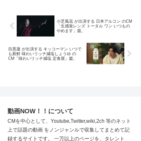
小芝風花 が出演する 日本アルコン のCM
「生感覚レンズ トータル ワン いつもの
やめます」篇。
目黒蓮 が出演する キッコーマン いつで
も新鮮 味わいリッチ減塩しょうゆ の
CM「味わいリッチ減塩 定食屋」篇。
動画NOW！！について
CMを中心として、Youtube,Twitter,wiki,2ch 等のネット
上で話題の動画 をノンジャンルで収集してまとめて記
録するサイトです。 一万以上のページを、タレント