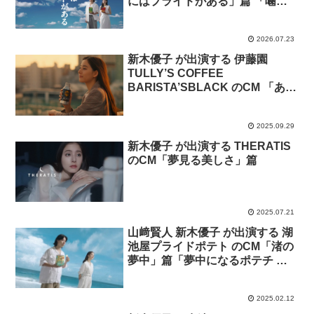
にはプライドがある」篇 「噛み
しめる 山﨑さん」篇「高揚感 新
木さん」篇
2026.07.23
新木優子 が出演する 伊藤園
TULLY’S COFFEE
BARISTA’SBLACK のCM 「あ、
お店みたい…」篇「COFFEE
LOVER’S TULLY’S」篇
2025.09.29
新木優子 が出演する THERATIS
のCM「夢見る美しさ」篇
2025.07.21
山﨑賢人 新木優子 が出演する 湖
池屋プライドポテト のCM「渚の
夢中」篇「夢中になるポテチ 夢
中の理由」篇「ムチュウ人」篇。
2025.02.12