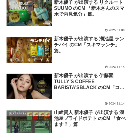
新木優子 が出演する リクルート
SUUMO のCM 「新木さんのスマ
ホで内見気分」篇。
2025.01.08
新木優子 が出演する 湖池屋 ラン
チパイ のCM「スキマランチ」
篇。
2024.11.15
新木優子 が出演する 伊藤園
TULLY’S COFFEE
BARISTA’SBLACK のCM「コー
ヒーの違い」篇
2024.11.14
山﨑賢人 新木優子 が出演する 湖
池屋プライドポテト のCM 「食べ
ます？」篇