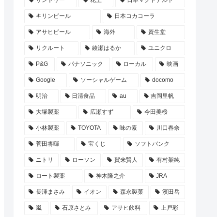
サントリー
花王
日本マクドナルド
キリンビール
日本コカコーラ
アサヒビール
海外
資生堂
リクルート
綾瀬はるか
ユニクロ
P&G
パナソニック
ローカル
映画
Google
ソーシャルゲーム
docomo
明治
日清食品
au
吉岡里帆
大塚製薬
広瀬すず
今田美桜
小林製薬
TOYOTA
味の素
川口春奈
菅田将暉
宝くじ
ソフトバンク
ニトリ
ローソン
賀来賢人
有村架純
ロート製薬
神木隆之介
JRA
長澤まさみ
イオン
森永製菓
濱田岳
嵐
石原さとみ
アサヒ飲料
上戸彩