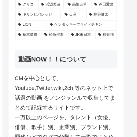
グリコ
浜辺美波
高畑充希
芦田愛菜
キリンビバレッジ
日産
桐谷健太
LION
ケンタッキーフライドチキン
橋本環奈
松坂桃李
JR東日本
櫻井翔
動画NOW！！について
CMを中心として、
Youtube,Twitter,wiki,2ch 等のネット上で
話題の動画 をノンジャンルで収集してま
とめて記録するサイトです。
一万以上のページを、タレント（女優、
俳優、歌手）別、企業別、ブランド別、
歴代などでタグで分類して一覧でまとめ