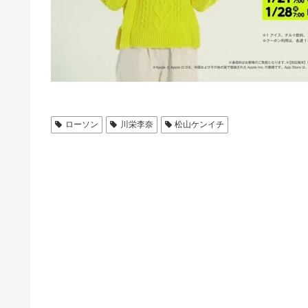
ローソン
川栄李奈
松山ケンイチ