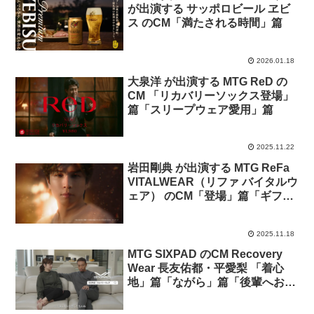
が出演する サッポロビール ヱビ
ス のCM「満たされる時間」篇
2026.01.18
大泉洋 が出演する MTG ReD の
CM 「リカバリーソックス登場」
篇「スリープウェア愛用」篇
2025.11.22
岩田剛典 が出演する MTG ReFa
VITALWEAR（リファ バイタルウ
ェア） のCM「登場」篇「ギフ
ト」篇
2025.11.18
MTG SIXPAD のCM Recovery
Wear 長友佑都・平愛梨 「着心
地」篇「ながら」篇「後輩へおす
すめ」篇「ペアルック」篇「ギフ
ト-妻から夫へ-」篇「ギフト-夫か