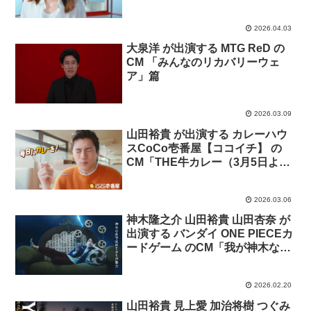
ル」篇
2026.04.03
大泉洋 が出演する MTG ReD の
CM 「みんなのリカバリーウェ
ア」篇
2026.03.09
山田裕貴 が出演する カレーハウ
スCoCo壱番屋【ココイチ】 の
CM「THE牛カレー（3月5日より
数量限定で販売）」篇
2026.03.06
神木隆之介 山田裕貴 山田杏奈 が
出演する バンダイ ONE PIECEカ
ードゲーム のCM「我が神木な
り…!」篇
2026.02.20
山田裕貴 見上愛 加治将樹 つぐみ