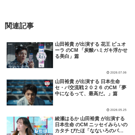
関連記事
山田裕貴 が出演する 花王 ピュオ
ーラ のCM 「炭酸ハミガキ浮かせ
る美白」篇
2026.07.06
山田裕貴 が出演する 日本生命
セ・パ交流戦２０２６ のCM「夢
中になるって、最高だ。」篇
2026.05.25
綾瀬はるか 山田裕貴 が出演する
日本生命 のCM ニッセイみらいの
カタチ ぴたほ「なないろのパズ