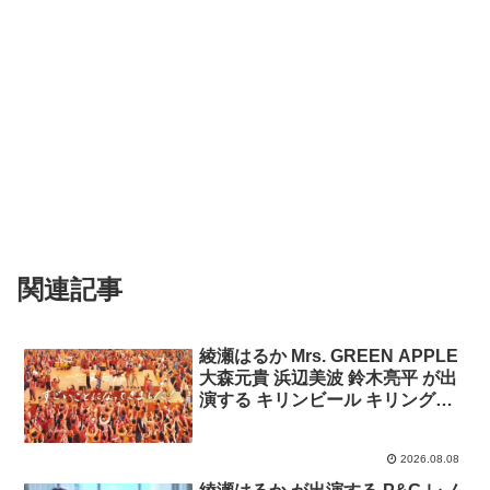
関連記事
綾瀬はるか Mrs. GREEN APPLE
大森元貴 浜辺美波 鈴木亮平 が出
演する キリンビール キリングッ
ドエール のCM 「すごいことにな
ってきました 」篇
2026.08.08