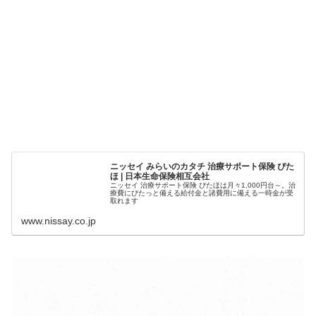
ニッセイ みらいのカタチ 治療サポート保険 ぴた
ほ | 日本生命保険相互会社
ニッセイ 治療サポート保険 ぴたほは月々1,000円台～。治
療費にぴたっと備える給付金と諸費用に備える一時金が受
取れます
www.nissay.co.jp