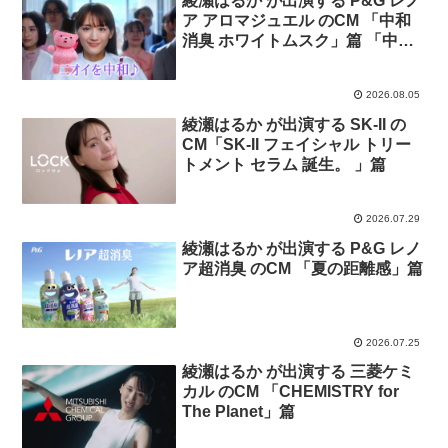
綾瀬はるか が出演する P&G レノ
ア アロマジュエル のCM 「中和
消臭 ホワイトムスク」篇 「中和
消臭 ホワイトティー」篇
2026.08.05
綾瀬はるか が出演する SK-II の
CM「SK-II フェイシャル トリー
トメント セラム 誕生。 」篇
2026.07.29
綾瀬はるか が出演する P&G レノ
ア超消臭 のCM 「夏の距離感」篇
2026.07.25
綾瀬はるか が出演する 三菱ケミ
カル のCM 「CHEMISTRY for
The Planet」篇