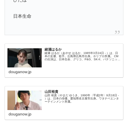
日本生命
綾瀬はるか
綾瀬 はるか（あやせ はるか、1985年3月24日 - ）は、日
本の女優、歌手。広島県広島市出身。ホリプロ所属。 CM
の出演は、日本生命、グリコ、P&G、SK-II、パナソニッ
ク、Seiko、日本コカコーラ、ブリヂストン アリナミン製
薬など。
douganow.jp
山田裕貴
山田 裕貴（やまだ ゆうき、1990年〈平成2年〉9月18日 -
）は、日本の俳優。愛知県名古屋市出身。ワタナベエンタ
ーテインメント所属。
douganow.jp