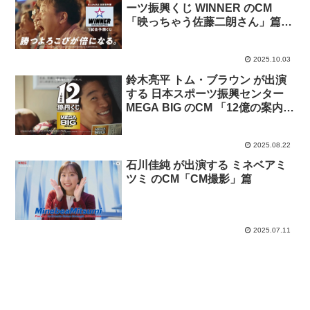
ーツ振興くじ WINNER のCM
「映っちゃう佐藤二朗さん」篇
「興奮しちゃう佐藤二朗さん」篇
のバスケ、サッカーバージョン。
2025.10.03
鈴木亮平 トム・ブラウン が出演
する 日本スポーツ振興センター
MEGA BIG のCM 「12億の案内人
億山・電車でのモヤモヤ」篇
2025.08.22
石川佳純 が出演する ミネベアミ
ツミ のCM「CM撮影」篇
2025.07.11