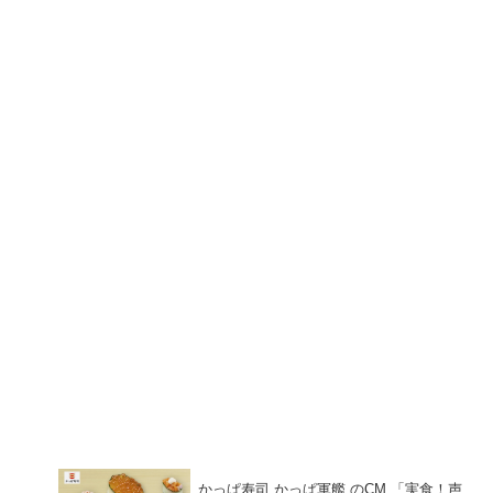
かっぱ寿司 かっぱ軍艦 のCM 「実食！声