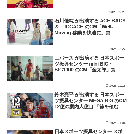
ます」篇
2026.02.28
石川佳純 が出演する ACE BAGS
＆LUGGAGE のCM「Well-
Moving 移動を快適に」篇
2026.02.27
エバース が出演する 日本スポー
ツ振興センター mini BIG・
BIG1000 のCM「金太郎」篇
2026.02.15
鈴木亮平 が出演する 日本スポー
ツ振興センター MEGA BIG のCM
12億の案内人億山 「徳を積む」
篇「縁起のいい初夢」篇
2026.01.04
日本スポーツ振興センター スポ