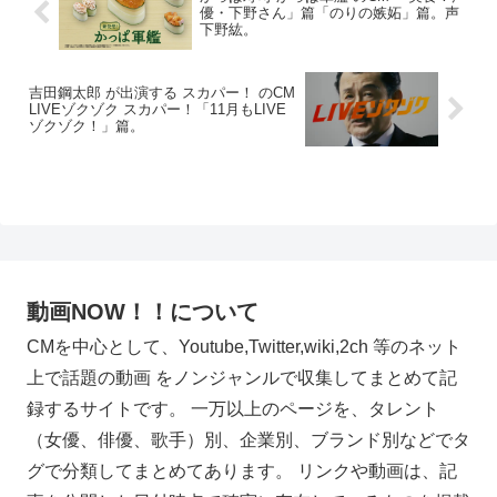
優・下野さん」篇「のりの嫉妬」篇。声
下野紘。
吉田鋼太郎 が出演する スカパー！ のCM
LIVEゾクゾク スカパー！「11月もLIVE
ゾクゾク！」篇。
動画NOW！！について
CMを中心として、Youtube,Twitter,wiki,2ch 等のネット
上で話題の動画 をノンジャンルで収集してまとめて記
録するサイトです。 一万以上のページを、タレント
（女優、俳優、歌手）別、企業別、ブランド別などでタ
グで分類してまとめてあります。 リンクや動画は、記