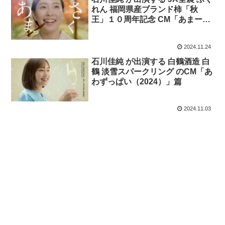
れん 福岡県産ブランド柿「秋
王」１０周年記念 CM「あまーい
ごほうび」篇
2024.11.24
石川佳純 が出演する 白鶴酒造 白
鶴 淡雪スパークリング のCM「あ
わずっぱい（2024）」篇
2024.11.03