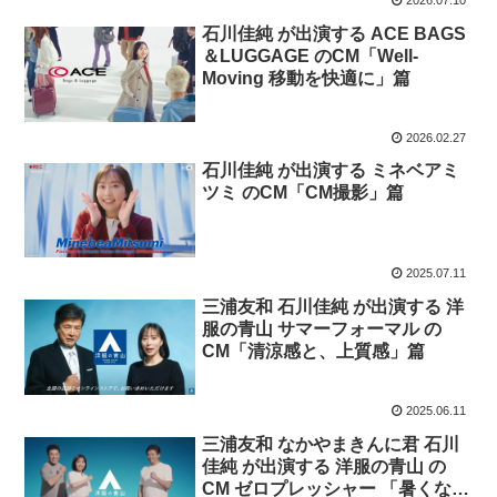
2026.07.10
石川佳純 が出演する ACE BAGS
＆LUGGAGE のCM「Well-
Moving 移動を快適に」篇
2026.02.27
石川佳純 が出演する ミネベアミ
ツミ のCM「CM撮影」篇
2025.07.11
三浦友和 石川佳純 が出演する 洋
服の青山 サマーフォーマル の
CM「清涼感と、上質感」篇
2025.06.11
三浦友和 なかやまきんに君 石川
佳純 が出演する 洋服の青山 の
CM ゼロプレッシャー 「暑くなっ