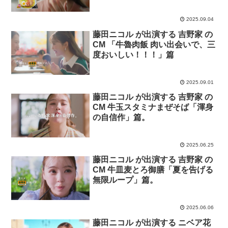
ったんだぜ。藤田ニコルさん 塩
らーめん」篇
2025.09.04
藤田ニコル が出演する 吉野家 の
CM 「牛魯肉飯 肉い出会いで、三
度おいしい！！！」篇
2025.09.01
藤田ニコル が出演する 吉野家 の
CM 牛玉スタミナまぜそば「渾身
の自信作」篇。
2025.06.25
藤田ニコル が出演する 吉野家 の
CM 牛皿麦とろ御膳「夏を告げる
無限ループ」篇。
2025.06.06
藤田ニコル が出演する ニベア花