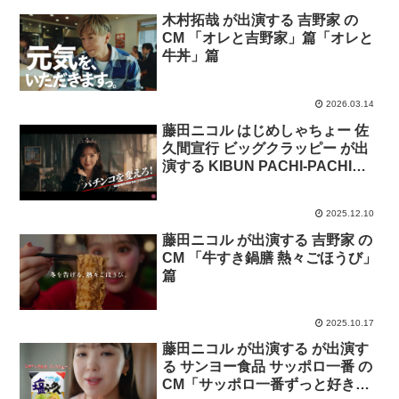
木村拓哉 が出演する 吉野家 の
CM 「オレと吉野家」篇「オレと
牛丼」篇
2026.03.14
藤田ニコル はじめしゃちょー 佐
久間宣行 ビッグクラッピー が出
演する KIBUN PACHI-PACHI委
員会 のCM「Nを訪ねてUSA」篇
2025.12.10
藤田ニコル が出演する 吉野家 の
CM 「牛すき鍋膳 熱々ごほうび」
篇
2025.10.17
藤田ニコル が出演する が出演す
る サンヨー食品 サッポロ一番 の
CM「サッポロ一番ずっと好きだ