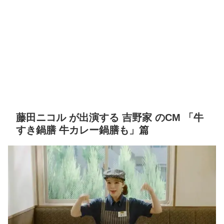
藤田ニコル が出演する 吉野家 のCM 「牛
すき鍋膳 牛カレー鍋膳も」篇