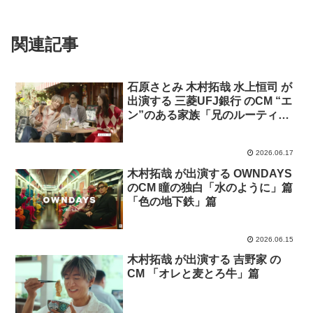
関連記事
石原さとみ 木村拓哉 水上恒司 が
出演する 三菱UFJ銀行 のCM “エ
ン”のある家族「兄のルーティ
ン」篇
2026.06.17
木村拓哉 が出演する OWNDAYS
のCM 瞳の独白「水のように」篇
「色の地下鉄」篇
2026.06.15
木村拓哉 が出演する 吉野家 の
CM 「オレと麦とろ牛」篇