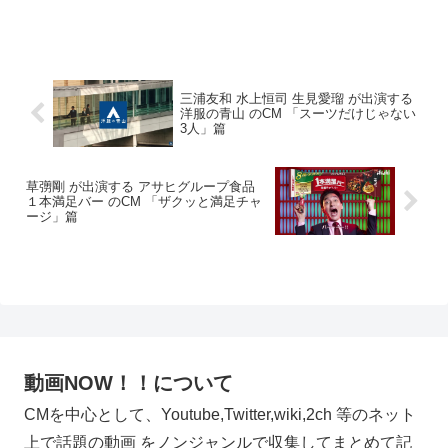
三浦友和 水上恒司 生見愛瑠 が出演する
洋服の青山 のCM 「スーツだけじゃない
3人」篇
草彅剛 が出演する アサヒグループ食品
１本満足バー のCM 「ザクッと満足チャ
ージ」篇
動画NOW！！について
CMを中心として、Youtube,Twitter,wiki,2ch 等のネット
上で話題の動画 をノンジャンルで収集してまとめて記