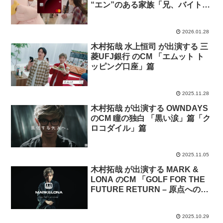
“エン”のある家族「兄、バイトを
はじめる」篇
2026.01.28
木村拓哉 水上恒司 が出演する 三
菱UFJ銀行 のCM 「エムット ト
ッピング口座」篇
2025.11.28
木村拓哉 が出演する OWNDAYS
のCM 瞳の独白 「黒い涙」篇「ク
ロコダイル」篇
2025.11.05
木村拓哉 が出演する MARK &
LONA のCM 「GOLF FOR THE
FUTURE RETURN – 原点への回
帰 –」篇
2025.10.29