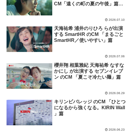
CM「遠くの町の夏の午後」篇。
曲 スピッツ 「キツネノボタン」
2026.07.10
天海祐希 浦井のりひろ らが出演
する SmartHR のCM 「まるごと
SmartHR／使いやすい」篇
2026.07.06
櫻井翔 相葉雅紀 天海祐希 なすな
かにし が出演する セブンイレブ
ン のCM 「夏こそ冷たい麺」篇
2026.06.29
キリンビバレッジ のCM 「ひとつ
になるから強くなる。KIRIN Wall
」篇
2026.06.23