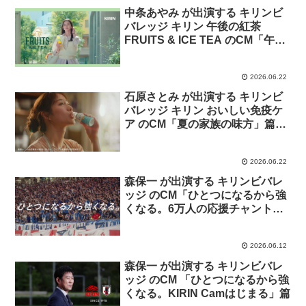
中条あやみ が出演する キリンビ
バレッジ キリン 午後の紅茶
FRUITS & ICE TEA のCM「午後
のリフレッシュ 白ぶどうとレモ
ン」篇
2026.06.22
石原さとみ が出演する キリンビ
バレッジ キリン おいしい免疫ケ
ア のCM「夏の家族の味方」篇。
ナレーション 天海祐希。
2026.06.22
森保一 が出演する キリンビバレ
ッジ のCM「ひとつになるから強
くなる。6万人の応援チャント」
篇
2026.06.12
森保一 が出演する キリンビバレ
ッジ のCM 「ひとつになるから強
くなる。KIRIN Camはじまる」篇