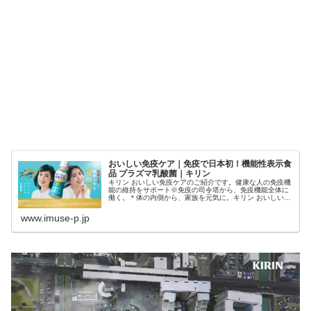
おいしい免疫ケア｜免疫で日本初！機能性表示食
品 プラズマ乳酸菌｜キリン
キリン おいしい免疫ケアのご紹介です。健康な人の免疫機
能の維持をサポート※免疫の司令塔から、免疫機能全体に
働く。＊体の内側から、家族を元気に。キリン おいしい免
疫ケア。※プラズマ乳酸菌の研究報告＊pDCの下流に位置
する免疫細胞群に働きかける作用のこと
www.imuse-p.jp