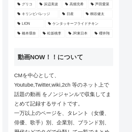
グリコ
浜辺美波
高畑充希
芦田愛菜
キリンビバレッジ
日産
桐谷健太
LION
ケンタッキーフライドチキン
橋本環奈
松坂桃李
JR東日本
櫻井翔
動画NOW！！について
CMを中心として、
Youtube,Twitter,wiki,2ch 等のネット上で
話題の動画 をノンジャンルで収集してま
とめて記録するサイトです。
一万以上のページを、タレント（女優、
俳優、歌手）別、企業別、ブランド別、
歴代などでタグで分類して一覧でまとめ