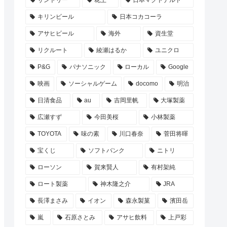
サントリー
花王
日本マクドナルド
キリンビール
日本コカコーラ
アサヒビール
海外
資生堂
リクルート
綾瀬はるか
ユニクロ
P&G
パナソニック
ローカル
Google
映画
ソーシャルゲーム
docomo
明治
日清食品
au
吉岡里帆
大塚製薬
広瀬すず
今田美桜
小林製薬
TOYOTA
味の素
川口春奈
菅田将暉
宝くじ
ソフトバンク
ニトリ
ローソン
賀来賢人
有村架純
ロート製薬
神木隆之介
JRA
長澤まさみ
イオン
森永製菓
濱田岳
嵐
石原さとみ
アサヒ飲料
上戸彩