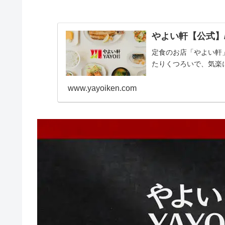
やよい軒【公式】/ Y
定食のお店「やよい軒
たりくつろいで、気楽
www.yayoiken.com