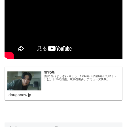
吉沢亮
吉沢 亮（よしざわ りょう、1994年〈平成6年〉2月1日 -
）は、日本の俳優。東京都出身。アミューズ所属。
douganow.jp