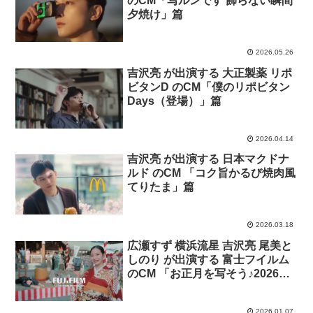
のCM「写ルンです 飾らない瞬間
夕焼け」篇
2026.05.26
吉沢亮 が出演する 大正製薬 リポ
ビタンD のCM「僕のリポビタン
Days（登場）」篇
2026.04.14
吉沢亮 が出演する 日本マクドナ
ルド のCM 「コク旨かるび焼肉風
てりたま」篇
2026.03.18
広瀬すず 横浜流星 吉沢亮 尾美と
しのり が出演する 富士フイルム
のCM 「お正月を写そう♪2026
“チェキ”続・運命のもちつき」篇
2026.01.07