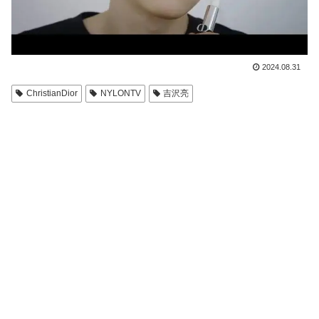
2024.08.31
ChristianDior
NYLONTV
吉沢亮