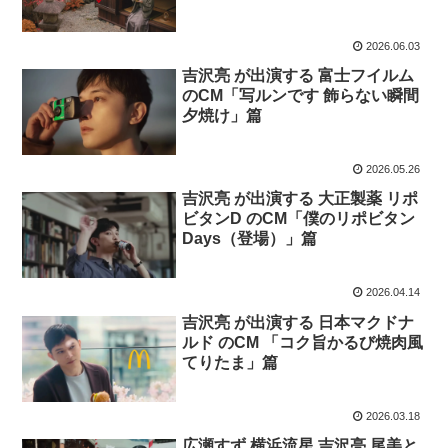
2026.06.03
吉沢亮 が出演する 富士フイルム
のCM「写ルンです 飾らない瞬間
夕焼け」篇
2026.05.26
吉沢亮 が出演する 大正製薬 リポ
ビタンD のCM「僕のリポビタン
Days（登場）」篇
2026.04.14
吉沢亮 が出演する 日本マクドナ
ルド のCM 「コク旨かるび焼肉風
てりたま」篇
2026.03.18
広瀬すず 横浜流星 吉沢亮 尾美と