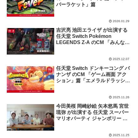
バーラケット」篇
2026.01.29
吉沢亮 池田エライザ が出演する
任天堂 Switch Pokémon
LEGENDS Z-A のCM 「みんなと
ポケモンと、団結」篇
2025.12.07
任天堂 Switch ドンキーコング バ
ナンザ のCM 「ゲーム画面 アク
ション」篇「エメラルドラッシ
ュ」篇
2025.11.26
今田美桜 岡崎紗絵 矢本悠馬 宮世
琉弥 が出演する 任天堂 スーパー
マリオパーティ ジャンボリー の
CM 「アップグレードパス」篇
2025.11.25