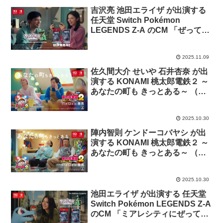
吉沢亮 池田エライザ が出演する
任天堂 Switch Pokémon
LEGENDS Z-A のCM 「ぜってー
集まろ！」篇
2025.11.09
佐久間大介 せいや 石井杏奈 が出
演する KONAMI 桃太郎電鉄２ ～
あなたの町も きっとある～ （桃
鉄２）のCM「東日本からいきま
す？」篇「西いっていいすか？」
2025.10.30
篇「サミット会議すな！」篇
陣内智則 ケンドーコバヤシ が出
演する KONAMI 桃太郎電鉄２ ～
あなたの町も きっとある～ （桃
鉄２）のCM「あのカード使いま
す！」篇 ほか
2025.10.30
池田エライザ が出演する 任天堂
Switch Pokémon LEGENDS Z-A
のCM 「ミアレシティにぜってー