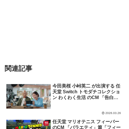
関連記事
今田美桜 小峠英二 が出演する 任
天堂 Switch トモダチコレクショ
ン わくわく生活 のCM 「告白」
篇「同居」篇「ダンス」篇「Mii
作り」篇
2026.03.26
任天堂 マリオテニス フィーバー
のCM 「バラエティ」篇「フィー