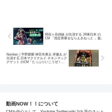
阿佐ヶ谷姉妹 が出演する JR東日本 の
CM 「指定席乗るならえきねっと 」篇。
Number_i 平野紫耀 神宮寺勇太 岸優太 が
出演する 日本マクドナルド チキンマック
ナゲット のCM「たっぷりいこうぜ！
海」篇
動画NOW！！について
CMを中心として、Youtube,Twitter,wiki,2ch 等のネット