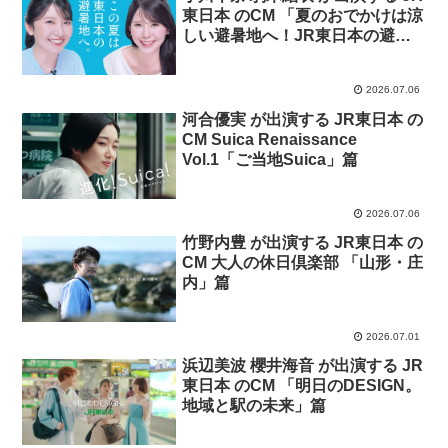
東日本 のCM 「夏のおでかけは涼
しい避暑地へ！JR東日本の避暑
旅【第二弾】」篇
2026.07.06
河合優実 が出演する JR東日本 の
CM Suica Renaissance
Vol.1「ご当地Suica」篇
2026.07.06
竹野内豊 が出演する JR東日本 の
CM 大人の休日倶楽部 「山形・庄
内」篇
2026.07.01
浜辺美波 櫻井海音 が出演する JR
東日本 のCM 「明日のDESIGN。
地域と駅の未来」篇