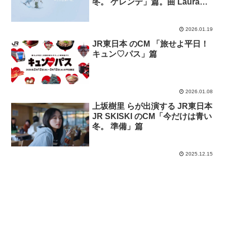
冬。 ゲレンデ」篇。曲 Laura
day romance。
2026.01.19
JR東日本 のCM 「旅せよ平日！
キュン♡パス」篇
2026.01.08
上坂樹里 らが出演する JR東日本
JR SKISKI のCM「今だけは青い
冬。 準備」篇
2025.12.15