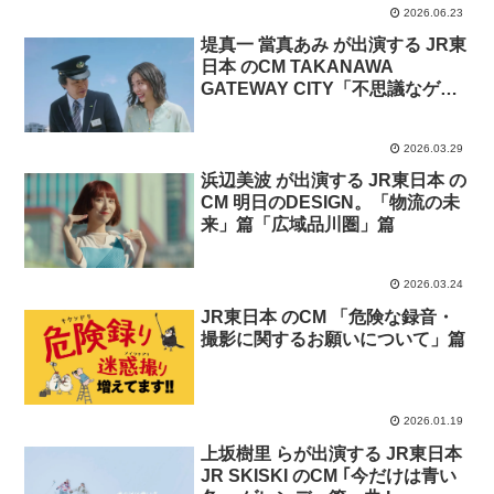
2026.06.23
堤真一 當真あみ が出演する JR東
日本 のCM TAKANAWA
GATEWAY CITY「不思議なゲー
トウェイ グランドオープン」篇
2026.03.29
浜辺美波 が出演する JR東日本 の
CM 明日のDESIGN。「物流の未
来」篇「広域品川圏」篇
2026.03.24
JR東日本 のCM 「危険な録音・
撮影に関するお願いについて」篇
2026.01.19
上坂樹里 らが出演する JR東日本
JR SKISKI のCM ｢今だけは青い