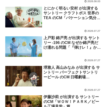
2026.08.03
とにかく明るい安村 が出演する
サントリー クラフトボス 世界の
TEA のCM「バケーション気分に
やられちゃう」篇
2026.07.27
上戸彩 錦戸亮 が出演する サント
リー -196 のCM なぜか錦戸亮だ
け濡れる問題「『弾けレ！』か
『すっきレ！』か 」篇
2026.07.27
堺雅人 高山みなみ が出演する サ
ントリー パーフェクトサントリ
ービール のCM 日曜劇場
「VIVANT」スペシャルコラボ
「～テント潜入作戦の裏側・・・
2026.07.27
親愛なる友との約束 」
伊藤沙莉 が出演する サントリー
のCM「ＷＯＷ！ＰＡＲＫ／ビー
ル工場見学」篇