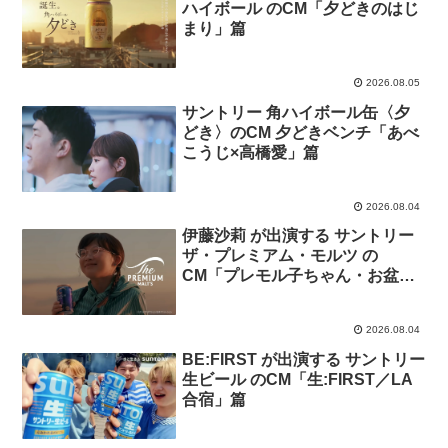
ハイボール のCM「夕どきのはじ
まり」篇
2026.08.05
サントリー 角ハイボール缶〈夕
どき〉のCM 夕どきベンチ「あべ
こうじ×高橋愛」篇
2026.08.04
伊藤沙莉 が出演する サントリー
ザ・プレミアム・モルツ の
CM「プレモル子ちゃん・お盆」
篇
2026.08.04
BE:FIRST が出演する サントリー
生ビール のCM「生:FIRST／LA
合宿」篇