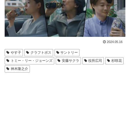
2024.05.16
やす子
クラフトボス
サントリー
トミー・リー・ジョーンズ
安藤サクラ
役所広司
杉咲花
神木隆之介