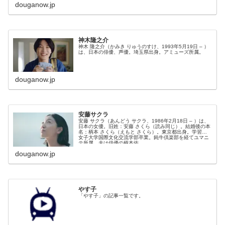
douganow.jp
神木隆之介
神木 隆之介（かみき りゅうのすけ、1993年5月19日 – ）
は、日本の俳優、声優。埼玉県出身。アミューズ所属。
douganow.jp
安藤サクラ
安藤 サクラ（あんどう サクラ、1986年2月18日 – ）は、
日本の女優。旧姓：安藤 さくら（読み同じ）。結婚後の本
名：柄本 さくら（えもと さくら）。東京都出身。学習院
女子大学国際文化交流学部卒業。鈍牛倶楽部を経てユマニ
テ所属。夫は俳優の柄本佑。
douganow.jp
やす子
「やす子」の記事一覧です。