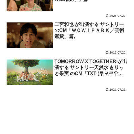
2026.07.22
二宮和也 が出演する サントリー
のCM「ＷＯＷ！ＰＡＲＫ／芸術
鑑賞」篇。
2026.07.22
TOMORROW X TOGETHER が出
演する サントリー天然水 きりっ
と果実 のCM「TXT (투모로우바
이투게더)’OUR SHINING
MOMENTS’ WebCM」篇
2026.07.21