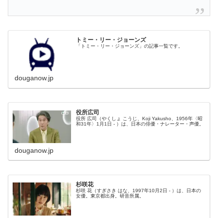
トミー・リー・ジョーンズ
「トミー・リー・ジョーンズ」の記事一覧です。
douganow.jp
役所広司
役所 広司（やくしょ こうじ、Koji Yakusho、1956年〈昭
和31年〉1月1日 - ）は、日本の俳優・ナレーター・声優。
douganow.jp
杉咲花
杉咲 花（すぎさき はな、1997年10月2日 - ）は、日本の
女優。東京都出身。研音所属。