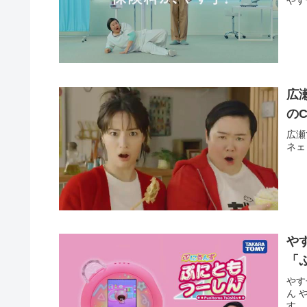
広
の
広瀬
ネェ
や
「
やす
ん 
す。