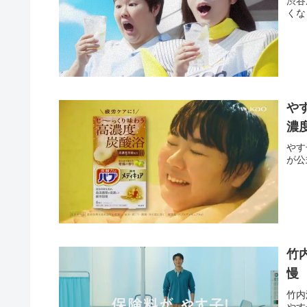
渋谷
くな
や
濃
やす
が公
竹
慢
竹内
やす