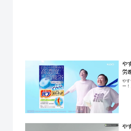
や
労
やす
ー！
やす