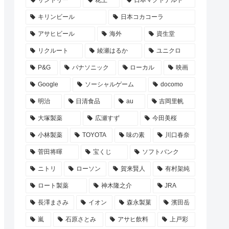
サントリー
花王
日本マクドナルド
キリンビール
日本コカコーラ
アサヒビール
海外
資生堂
リクルート
綾瀬はるか
ユニクロ
P&G
パナソニック
ローカル
映画
Google
ソーシャルゲーム
docomo
明治
日清食品
au
吉岡里帆
大塚製薬
広瀬すず
今田美桜
小林製薬
TOYOTA
味の素
川口春奈
菅田将暉
宝くじ
ソフトバンク
ニトリ
ローソン
賀来賢人
有村架純
ロート製薬
神木隆之介
JRA
長澤まさみ
イオン
森永製菓
濱田岳
嵐
石原さとみ
アサヒ飲料
上戸彩