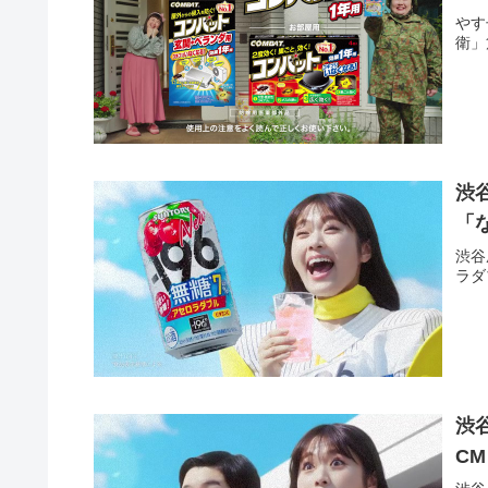
やす
衛」
渋谷
「
渋谷
ラダ
渋谷
C