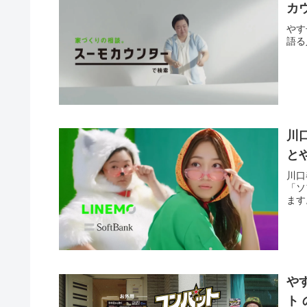
カ
やす
語る
川口
と
川口
「ソ
ます
や
ト