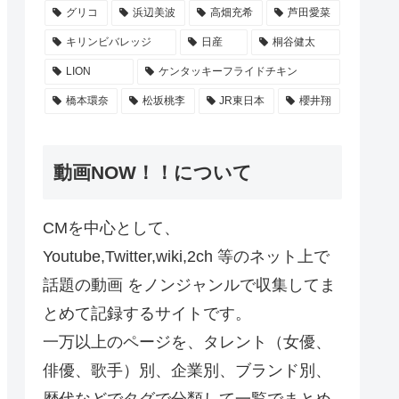
グリコ
浜辺美波
高畑充希
芦田愛菜
キリンビバレッジ
日産
桐谷健太
LION
ケンタッキーフライドチキン
橋本環奈
松坂桃李
JR東日本
櫻井翔
動画NOW！！について
CMを中心として、
Youtube,Twitter,wiki,2ch 等のネット上で
話題の動画 をノンジャンルで収集してま
とめて記録するサイトです。
一万以上のページを、タレント（女優、
俳優、歌手）別、企業別、ブランド別、
歴代などでタグで分類して一覧でまとめ