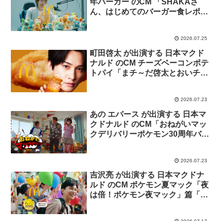
年バーガー のCM 「SHAKAさ
ん、はじめてのバーガー食レポ」
篇
2026.07.25
町田啓太 が出演する 日本マクド
ナルド のCM チーズベーコンポテ
トパイ「まチ～だ啓太とおいチ～
パイ」篇
2026.07.23
あの エバース が出演する 日本マ
クドナルド のCM「おねがいマッ
クデリバリーポケモン30周年バー
ガー」篇
2026.07.23
吉沢亮 が出演する 日本マクドナ
ルド のCM ポケモン夏マック「夜
は倍！ポケモン夜マック」篇「ポ
ケモン30周年バーガー登場」篇