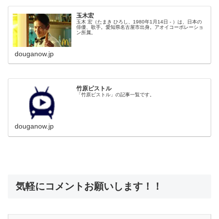
玉木宏
玉木 宏（たまき ひろし、1980年1月14日 - ）は、日本の
俳優、歌手。愛知県名古屋市出身。アオイコーポレーショ
ン所属。
douganow.jp
竹原ピストル
「竹原ピストル」の記事一覧です。
douganow.jp
気軽にコメントお願いします！！